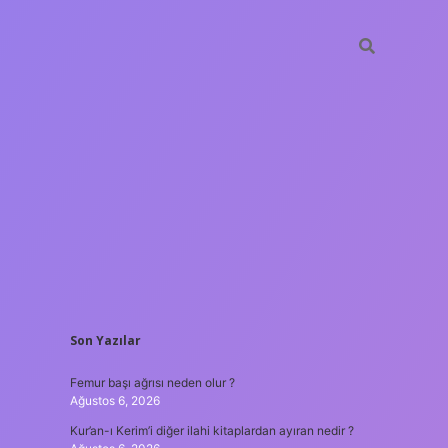
SIDEBAR
Son Yazılar
ilbet gir
Femur başı ağrısı neden olur ?
Ağustos 6, 2026
Kur’an-ı Kerim’i diğer ilahi kitaplardan ayıran nedir ?