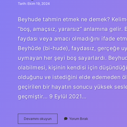
Tarih: Ekim 19, 2024
Beyhude tahmin etmek ne demek? Kelime A
“boş, amaçsız, yararsız” anlamına gelir. 
faydası veya amacı olmadığını ifade etme
Beyhûde (bi-hude), faydasız, gerçeğe uy
uymayan her şeyi boş sayarlardı. Beyhu
olabilmesi, kişinin kendisi için düşündüğ
olduğunu ve istediğini elde edemeden öl
geçirilen bir hayatın sonucu yüksek sesle
geçmiştir… 9 Eylül 2021…
Beyhude
Devamını okuyun
Yorum Bırak
Ne