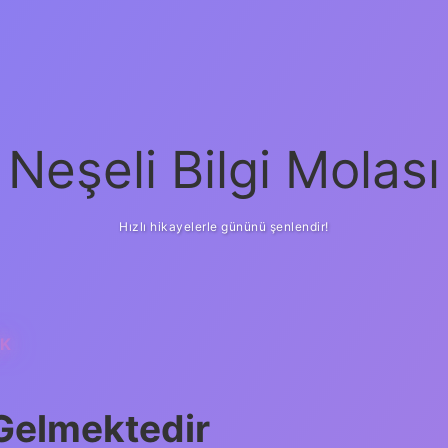
Neşeli Bilgi Molası
Hızlı hikayelerle gününü şenlendir!
EK
Gelmektedir