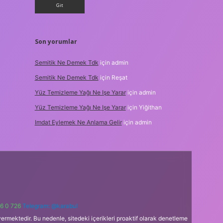
Son yorumlar
Semitik Ne Demek Tdk
için
admin
Semitik Ne Demek Tdk
için
Reşat
Yüz Temizleme Yağı Ne Işe Yarar
için
admin
Yüz Temizleme Yağı Ne Işe Yarar
için
Yiğithan
Imdat Eylemek Ne Anlama Gelir
için
admin
6 0 726
Telegram: @karabul
ermektedir. Bu nedenle, sitedeki içerikleri proaktif olarak denetleme