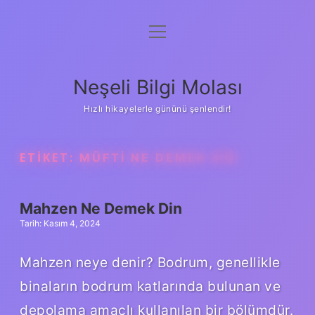
menüyü
Anasayfa
aç
Gizlilik Politikası
Neşeli Bilgi Molası
Yasal Uyarı
Hızlı hikayelerle gününü şenlendir!
Hakkımızda
ETIKET:
MÜFTI NE DEMEK DIN
Mahzen Ne Demek Din
Tarih: Kasım 4, 2024
Mahzen neye denir? Bodrum, genellikle
binaların bodrum katlarında bulunan ve
depolama amaçlı kullanılan bir bölümdür.