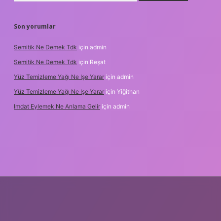
Son yorumlar
Semitik Ne Demek Tdk
için
admin
Semitik Ne Demek Tdk
için
Reşat
Yüz Temizleme Yağı Ne Işe Yarar
için
admin
Yüz Temizleme Yağı Ne Işe Yarar
için
Yiğithan
Imdat Eylemek Ne Anlama Gelir
için
admin
bet giriş