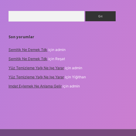
Arama
Son yorumlar
Semitik Ne Demek Tdk
için
admin
Semitik Ne Demek Tdk
için
Reşat
Yüz Temizleme Yağı Ne Işe Yarar
için
admin
Yüz Temizleme Yağı Ne Işe Yarar
için
Yiğithan
Imdat Eylemek Ne Anlama Gelir
için
admin
ilbet giriş