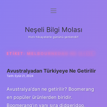
menüyü
Anasayfa
aç
Gizlilik Politikası
Neşeli Bilgi Molası
Yasal Uyarı
Hızlı hikayelerle gününü şenlendir!
Hakkımızda
ETIKET:
MELBOURNEDAN NE ALINIR
Avustralyadan Türkiyeye Ne Getirilir
Tarih: Eylül 21, 2024
Avustralya’dan ne getirilir? Boomerang
en popüler ürünlerden biridir.
Boomerang’ın yanı sıra didgeridoo,