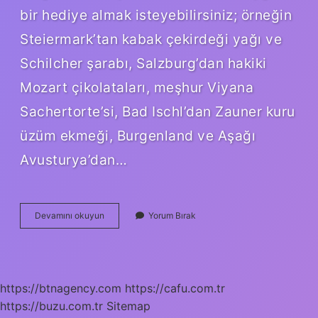
bir hediye almak isteyebilirsiniz; örneğin
Steiermark’tan kabak çekirdeği yağı ve
Schilcher şarabı, Salzburg’dan hakiki
Mozart çikolataları, meşhur Viyana
Sachertorte’si, Bad Ischl’dan Zauner kuru
üzüm ekmeği, Burgenland ve Aşağı
Avusturya’dan…
Avustralyadan
Devamını okuyun
Yorum Bırak
Türkiyeye
Ne
Getirilir
https://btnagency.com
https://cafu.com.tr
https://buzu.com.tr
Sitemap