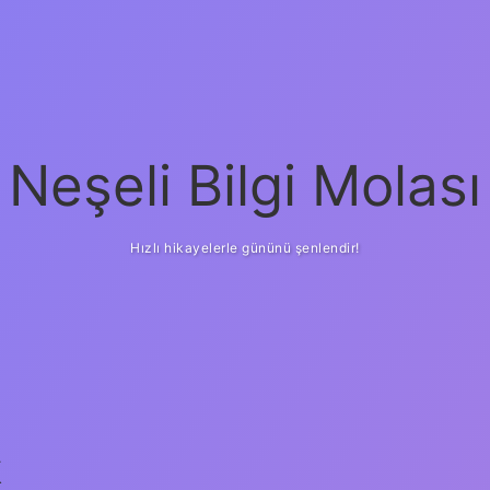
Neşeli Bilgi Molası
Hızlı hikayelerle gününü şenlendir!
k