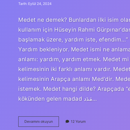
Tarih: Eylül 24, 2024
Medet ne demek? Bunlardan ilki isim ola
kullanım için Hüseyin Rahmi Gürpınar’dan
başlamak üzere, yardım iste, efendim…
Yardım bekleniyor. Medet ismi ne anlama
anlamı: yardım, yardım etmek. Medet m
kelimesinin iki farklı anlamı vardır. Med
kelimesinin Arapça anlamı Med’dir. Med
istemek. Medet hangi dilde? Arapçada “
kökünden gelen madad مَدَد…
Medet
Devamını okuyun
12 Yorum
Ne