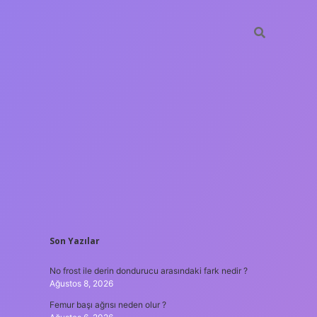
SIDEBAR
Son Yazılar
ilbet giriş
No frost ile derin dondurucu arasındaki fark nedir ?
Ağustos 8, 2026
Femur başı ağrısı neden olur ?