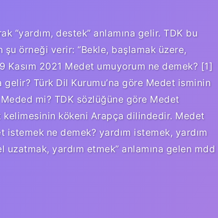
rak “yardım, destek” anlamına gelir. TDK bu
 şu örneği verir: “Bekle, başlamak üzere,
” 9 Kasım 2021 Medet umuyorum ne demek? [1]
 gelir? Türk Dil Kurumu’na göre Medet isminin
i Meded mi? TDK sözlüğüne göre Medet
et kelimesinin kökeni Arapça dilindedir. Medet
et istemek ne demek? yardım istemek, yardım
el uzatmak, yardım etmek” anlamına gelen mdd