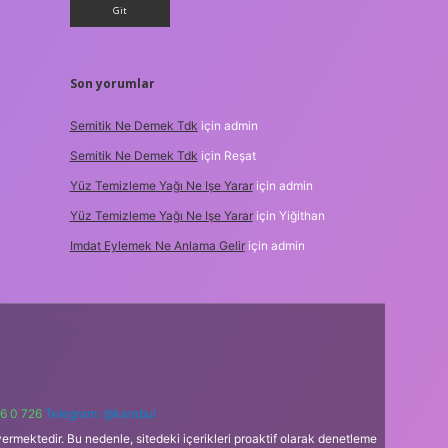
Son yorumlar
Semitik Ne Demek Tdk
için
admin
Semitik Ne Demek Tdk
için
Reşat
Yüz Temizleme Yağı Ne Işe Yarar
için
admin
Yüz Temizleme Yağı Ne Işe Yarar
için
Yiğithan
Imdat Eylemek Ne Anlama Gelir
için
admin
6 0 726
Telegram: @karabul
ermektedir. Bu nedenle, sitedeki içerikleri proaktif olarak denetleme