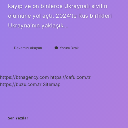
kayıp ve on binlerce Ukraynalı sivilin
ölümüne yol açtı. 2024’te Rus birlikleri
Ukrayna’nın yaklaşık…
Ukraynaya
Devamını okuyun
Yorum Bırak
Kim
Savaş
Açtı
https://btnagency.com
https://cafu.com.tr
https://buzu.com.tr
Sitemap
SIDEBAR
Son Yazılar