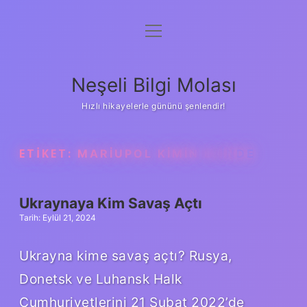
menüyü
Anasayfa
aç
Gizlilik Politikası
Neşeli Bilgi Molası
Yasal Uyarı
Hızlı hikayelerle gününü şenlendir!
Hakkımızda
ETIKET:
MARIUPOL KIMIN ELINDE
Ukraynaya Kim Savaş Açtı
Tarih: Eylül 21, 2024
Ukrayna kime savaş açtı? Rusya,
Donetsk ve Luhansk Halk
Cumhuriyetlerini 21 Şubat 2022’de