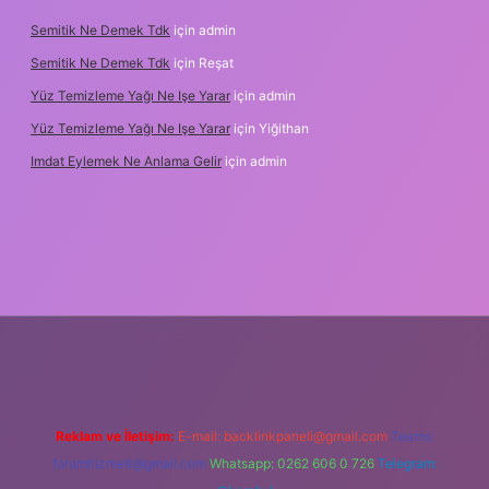
Semitik Ne Demek Tdk
için
admin
Semitik Ne Demek Tdk
için
Reşat
Yüz Temizleme Yağı Ne Işe Yarar
için
admin
Yüz Temizleme Yağı Ne Işe Yarar
için
Yiğithan
Imdat Eylemek Ne Anlama Gelir
için
admin
iş
Reklam ve İletişim:
E-mail:
backlinkpaneli@gmail.com
Teams:
forumhizmeti@gmail.com
Whatsapp: 0262 606 0 726
Telegram: