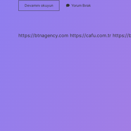
Fransa
Devamını okuyun
Yorum Bırak
Ile
İNgiltere
Arasındaki
Denizin
Adı
https://btnagency.com
https://cafu.com.tr
https://
Nedir