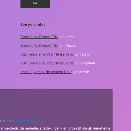
Son yorumlar
Semitik Ne Demek Tdk
için
admin
Semitik Ne Demek Tdk
için
Reşat
Yüz Temizleme Yağı Ne Işe Yarar
için
admin
Yüz Temizleme Yağı Ne Işe Yarar
için
Yiğithan
Imdat Eylemek Ne Anlama Gelir
için
admin
6 0 726
Telegram: @karabul
ermektedir. Bu nedenle, sitedeki içerikleri proaktif olarak denetleme