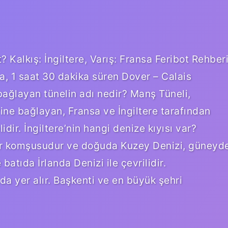
? Kalkış: İngiltere, Varış: Fransa Feribot Rehber
ota, 1 saat 30 dakika süren Dover – Calais
e bağlayan tünelin adı nedir? Manş Tüneli,
irine bağlayan, Fransa ve İngiltere tarafından
idir. İngiltere’nin hangi denize kıyısı var?
nır komşusudur ve doğuda Kuzey Denizi, güneyd
batıda İrlanda Denizi ile çevrilidir.
a yer alır. Başkenti ve en büyük şehri