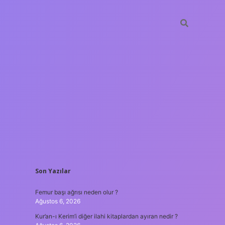
SIDEBAR
Son Yazılar
ilbet gir
Femur başı ağrısı neden olur ?
Ağustos 6, 2026
Kur’an-ı Kerim’i diğer ilahi kitaplardan ayıran nedir ?