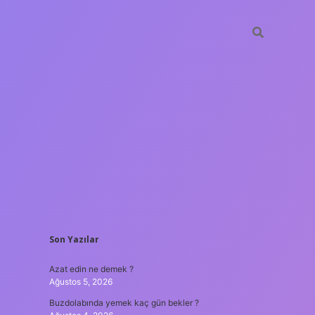
SIDEBAR
Son Yazılar
ilbet giriş
Azat edin ne demek ?
Ağustos 5, 2026
Buzdolabında yemek kaç gün bekler ?