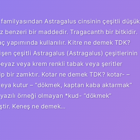
familyasından Astragalus cinsinin çeşitli düşük
z benzeri bir maddedir. Tragacanth bir bitkidir.
laç yapımında kullanılır. Kitre ne demek TDK?
şen çeşitli Astragalus (Astragalus) çeşitlerinin
yaz veya krem ​​renkli tabak veya şeritler
ip bir zamktır. Kotar ne demek TDK? kotar- –
veya kutur – “dökmek, kaptan kaba aktarmak”
de yazılı örneği olmayan *kud- “dökmek”
miştir. Keneş ne demek…