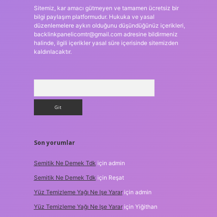
Sitemiz, kar amacı gütmeyen ve tamamen ücretsiz bir
bilgi paylaşım platformudur. Hukuka ve yasal
düzenlemelere aykırı olduğunu düşündüğünüz içerikleri,
backlinkpanelicomtr@gmail.com
adresine bildirmeniz
halinde, ilgili içerikler yasal süre içerisinde sitemizden
kaldırılacaktır.
Arama
Son yorumlar
Semitik Ne Demek Tdk
için
admin
Semitik Ne Demek Tdk
için
Reşat
Yüz Temizleme Yağı Ne Işe Yarar
için
admin
Yüz Temizleme Yağı Ne Işe Yarar
için
Yiğithan