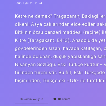
Tarih: Eylül 23, 2024
Ketre ne demek? Tragacanth; Baklagiller 
dikenli Asya çalılarından elde edilen sakı
Bitkinin özsu benzeri maddesi (reçine) i
Kitre (Taragakant, E413), Anadolu’da yeti
gövdelerinden sızan, havada katılaşan, be
halinde bulunan, düşük yapışkanlığa sah
Nişanyan Sözlüğü. Eski Türkçe kudtur – 
fiilinden türemiştir. Bu fiil, Eski Türkçe
biçiminden, Türkçe eki +tUr- ile türetil
Ketre
Devamını okuyun
10 Yorum
Ne