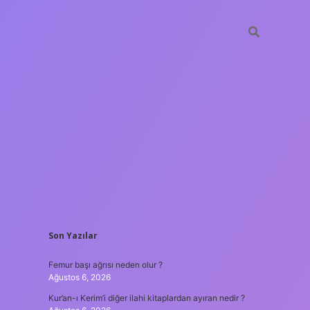
SIDEBAR
Son Yazılar
ilbet giriş
Femur başı ağrısı neden olur ?
Ağustos 6, 2026
Kur’an-ı Kerim’i diğer ilahi kitaplardan ayıran nedir ?