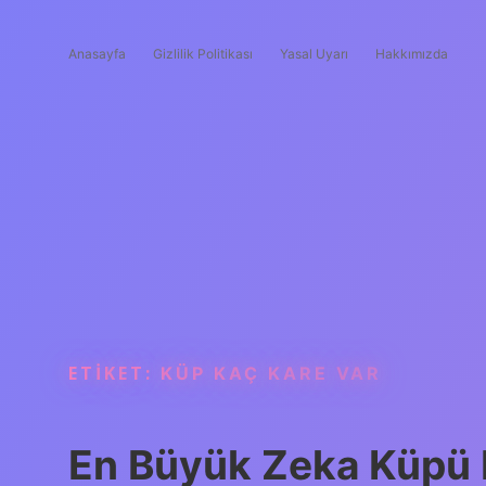
Anasayfa
Gizlilik Politikası
Yasal Uyarı
Hakkımızda
ETIKET:
KÜP KAÇ KARE VAR
En Büyük Zeka Küpü