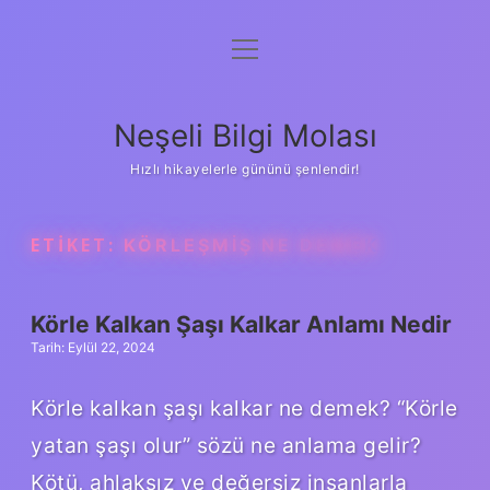
menüyü
Anasayfa
aç
Gizlilik Politikası
Neşeli Bilgi Molası
Yasal Uyarı
Hızlı hikayelerle gününü şenlendir!
Hakkımızda
ETIKET:
KÖRLEŞMIŞ NE DEMEK
Körle Kalkan Şaşı Kalkar Anlamı Nedir
Tarih: Eylül 22, 2024
Körle kalkan şaşı kalkar ne demek? “Körle
yatan şaşı olur” sözü ne anlama gelir?
Kötü, ahlaksız ve değersiz insanlarla