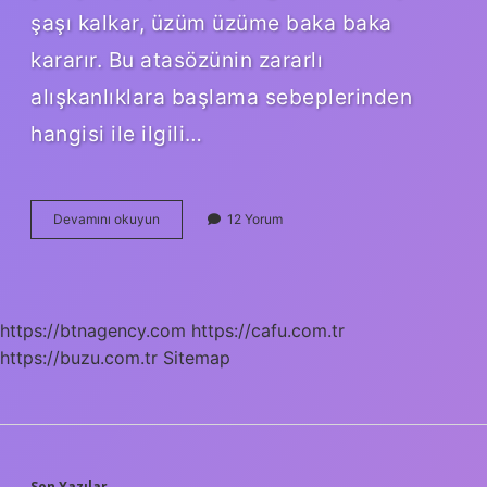
şaşı kalkar, üzüm üzüme baka baka
kararır. Bu atasözünin zararlı
alışkanlıklara başlama sebeplerinden
hangisi ile ilgili…
Körle
Devamını okuyun
12 Yorum
Kalkan
Şaşı
Kalkar
Anlamı
Nedir
https://btnagency.com
https://cafu.com.tr
https://buzu.com.tr
Sitemap
Son Yazılar