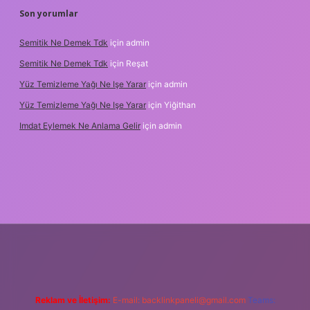
Son yorumlar
Semitik Ne Demek Tdk
için
admin
Semitik Ne Demek Tdk
için
Reşat
Yüz Temizleme Yağı Ne Işe Yarar
için
admin
Yüz Temizleme Yağı Ne Işe Yarar
için
Yiğithan
Imdat Eylemek Ne Anlama Gelir
için
admin
et giriş
Reklam ve İletişim:
E-mail:
backlinkpaneli@gmail.com
Teams: