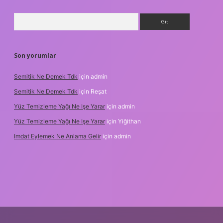
Arama
Son yorumlar
Semitik Ne Demek Tdk
için
admin
Semitik Ne Demek Tdk
için
Reşat
Yüz Temizleme Yağı Ne Işe Yarar
için
admin
Yüz Temizleme Yağı Ne Işe Yarar
için
Yiğithan
Imdat Eylemek Ne Anlama Gelir
için
admin
ş