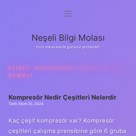
menüyü
Anasayfa
aç
Gizlilik Politikası
Neşeli Bilgi Molası
Yasal Uyarı
Hızlı hikayelerle gününü şenlendir!
Hakkımızda
ETIKET:
KOMPRESÖR DEĞERLERI KAÇ
OLMALI
Kompresör Nedir Çeşitleri Nelerdir
Tarih: Ekim 20, 2024
Kaç çeşit kompresör var? Kompresör
çeşitleri çalışma prensibine göre 6 gruba