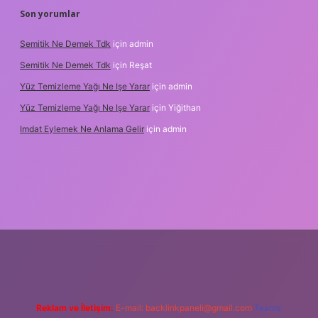
Son yorumlar
Semitik Ne Demek Tdk
için
admin
Semitik Ne Demek Tdk
için
Reşat
Yüz Temizleme Yağı Ne Işe Yarar
için
admin
Yüz Temizleme Yağı Ne Işe Yarar
için
Yiğithan
Imdat Eylemek Ne Anlama Gelir
için
admin
ilbet giriş
Reklam ve İletişim:
E-mail:
backlinkpaneli@gmail.com
Teams: