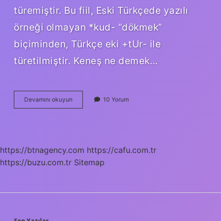
türemiştir. Bu fiil, Eski Türkçede yazılı
örneği olmayan *kud- “dökmek”
biçiminden, Türkçe eki +tUr- ile
türetilmiştir. Keneş ne demek…
Ketre
Devamını okuyun
10 Yorum
Ne
Demek
Tdk
https://btnagency.com
https://cafu.com.tr
https://buzu.com.tr
Sitemap
Son Yazılar