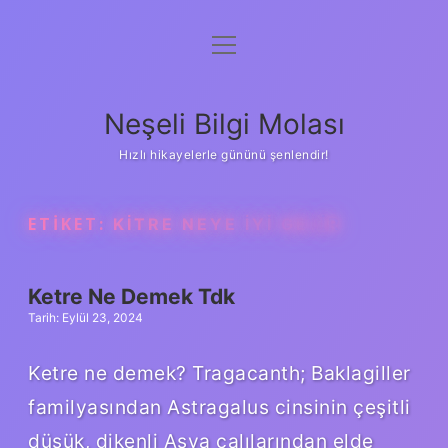
menüyü
Anasayfa
aç
Gizlilik Politikası
Neşeli Bilgi Molası
Yasal Uyarı
Hızlı hikayelerle gününü şenlendir!
Hakkımızda
ETIKET:
KITRE NEYE IYI GELIR
Ketre Ne Demek Tdk
Tarih: Eylül 23, 2024
Ketre ne demek? Tragacanth; Baklagiller
familyasından Astragalus cinsinin çeşitli
düşük, dikenli Asya çalılarından elde