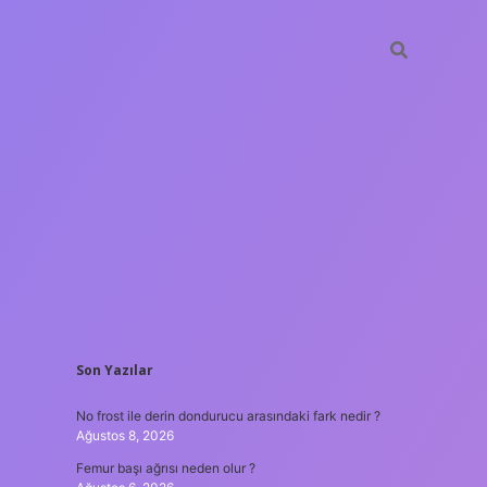
SIDEBAR
Son Yazılar
ilbet giriş
No frost ile derin dondurucu arasındaki fark nedir ?
Ağustos 8, 2026
Femur başı ağrısı neden olur ?