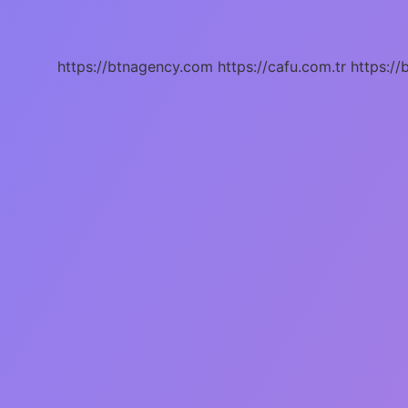
Puan
Türü
Ile
Alır
https://btnagency.com
https://cafu.com.tr
https://