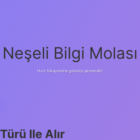
Neşeli Bilgi Molası
Hızlı hikayelerle gününü şenlendir!
R
ürü Ile Alır