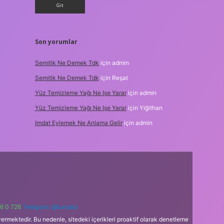
Son yorumlar
Semitik Ne Demek Tdk
için
admin
Semitik Ne Demek Tdk
için
Reşat
Yüz Temizleme Yağı Ne Işe Yarar
için
admin
Yüz Temizleme Yağı Ne Işe Yarar
için
Yiğithan
Imdat Eylemek Ne Anlama Gelir
için
admin
6 0 726
Telegram: @karabul
ermektedir. Bu nedenle, sitedeki içerikleri proaktif olarak denetleme