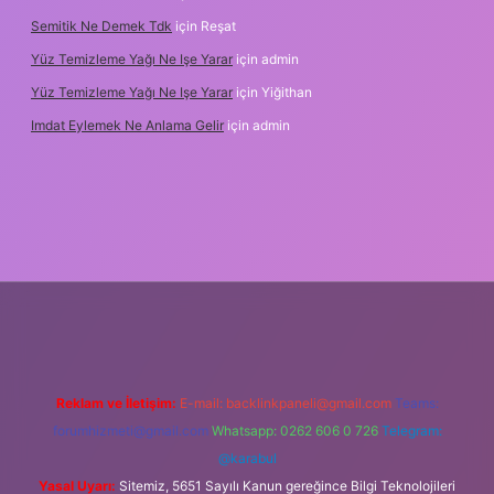
Semitik Ne Demek Tdk
için
Reşat
Yüz Temizleme Yağı Ne Işe Yarar
için
admin
Yüz Temizleme Yağı Ne Işe Yarar
için
Yiğithan
Imdat Eylemek Ne Anlama Gelir
için
admin
iş
Reklam ve İletişim:
E-mail:
backlinkpaneli@gmail.com
Teams:
forumhizmeti@gmail.com
Whatsapp: 0262 606 0 726
Telegram:
@karabul
Yasal Uyarı:
Sitemiz, 5651 Sayılı Kanun gereğince Bilgi Teknolojileri