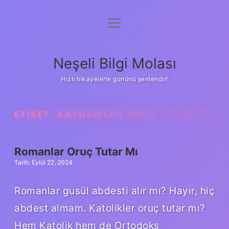
menüyü
Anasayfa
aç
Gizlilik Politikası
Neşeli Bilgi Molası
Yasal Uyarı
Hızlı hikayelerle gününü şenlendir!
Hakkımızda
ETIKET:
KATOLIKLER ORUÇ TUTAR MI
Romanlar Oruç Tutar Mı
Tarih: Eylül 22, 2024
Romanlar gusül abdesti alır mı? Hayır, hiç
abdest almam. Katolikler oruç tutar mı?
Hem Katolik hem de Ortodoks