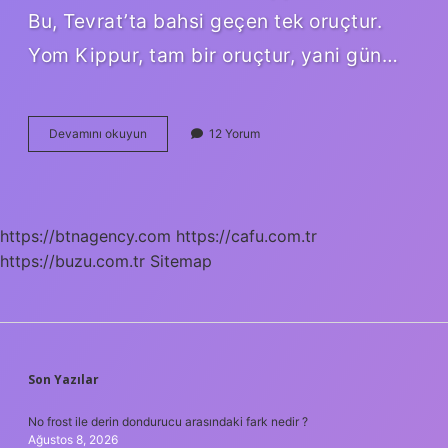
Bu, Tevrat’ta bahsi geçen tek oruçtur.
Yom Kippur, tam bir oruçtur, yani gün…
Romanlar
Devamını okuyun
12 Yorum
Oruç
Tutar
Mı
https://btnagency.com
https://cafu.com.tr
https://buzu.com.tr
Sitemap
SIDEBAR
Son Yazılar
No frost ile derin dondurucu arasındaki fark nedir ?
Ağustos 8, 2026