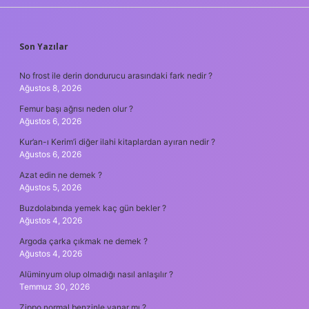
SIDEBAR
Son Yazılar
No frost ile derin dondurucu arasındaki fark nedir ?
Ağustos 8, 2026
Femur başı ağrısı neden olur ?
Ağustos 6, 2026
Kur’an-ı Kerim’i diğer ilahi kitaplardan ayıran nedir ?
Ağustos 6, 2026
Azat edin ne demek ?
Ağustos 5, 2026
Buzdolabında yemek kaç gün bekler ?
Ağustos 4, 2026
Argoda çarka çıkmak ne demek ?
Ağustos 4, 2026
Alüminyum olup olmadığı nasıl anlaşılır ?
Temmuz 30, 2026
Zippo normal benzinle yanar mı ?