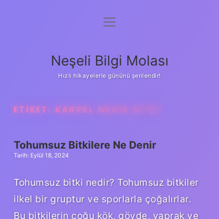
menüyü
Anasayfa
aç
Gizlilik Politikası
Neşeli Bilgi Molası
Yasal Uyarı
Hızlı hikayelerle gününü şenlendir!
Hakkımızda
ETIKET:
KARPEL NEDIR BITKI
Tohumsuz Bitkilere Ne Denir
Tarih: Eylül 18, 2024
Tohumsuz bitki nedir? Tohumsuz bitkiler
ilkel bir gruptur ve sporlarla çoğalırlar.
Bu bitkilerin çoğu kök, gövde, yaprak ve