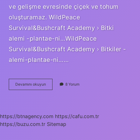
ve gelişme evresinde çiçek ve tohum
oluşturamaz. WildPeace
Survival&Bushcraft Academy › Bitki
alemi -plantae-ni…WildPeace
Survival&Bushcraft Academy › Bitkiler -
alemi-plantae-ni……
Tohumsuz
Devamını okuyun
8 Yorum
Bitkilere
Ne
Denir
https://btnagency.com
https://cafu.com.tr
https://buzu.com.tr
Sitemap