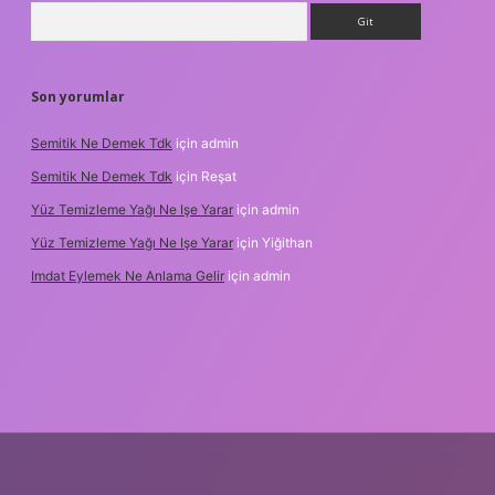
Arama
Son yorumlar
Semitik Ne Demek Tdk
için
admin
Semitik Ne Demek Tdk
için
Reşat
Yüz Temizleme Yağı Ne Işe Yarar
için
admin
Yüz Temizleme Yağı Ne Işe Yarar
için
Yiğithan
Imdat Eylemek Ne Anlama Gelir
için
admin
ilbet giriş