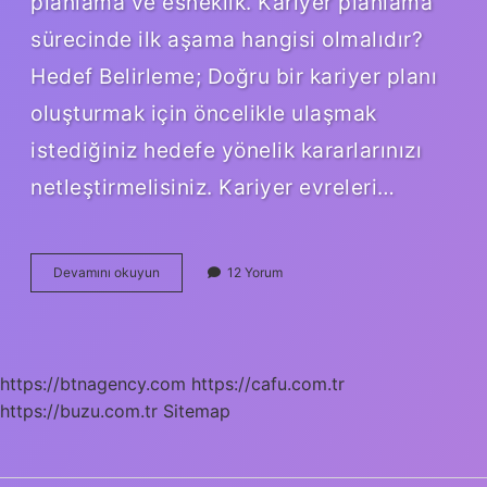
planlama ve esneklik. Kariyer planlama
sürecinde ilk aşama hangisi olmalıdır?
Hedef Belirleme; Doğru bir kariyer planı
oluşturmak için öncelikle ulaşmak
istediğiniz hedefe yönelik kararlarınızı
netleştirmelisiniz. Kariyer evreleri…
Kariyer
Devamını okuyun
12 Yorum
Planlaması
Hangi
Gelişim
Döneminde
Başlar
https://btnagency.com
https://cafu.com.tr
https://buzu.com.tr
Sitemap