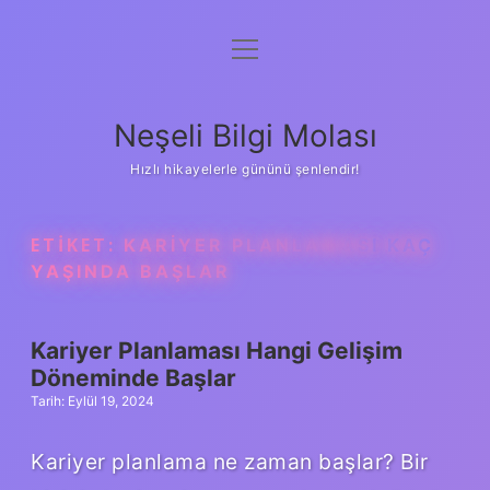
menüyü
Anasayfa
aç
Gizlilik Politikası
Neşeli Bilgi Molası
Yasal Uyarı
Hızlı hikayelerle gününü şenlendir!
Hakkımızda
ETIKET:
KARIYER PLANLAMASI KAÇ
YAŞINDA BAŞLAR
Kariyer Planlaması Hangi Gelişim
Döneminde Başlar
Tarih: Eylül 19, 2024
Kariyer planlama ne zaman başlar? Bir