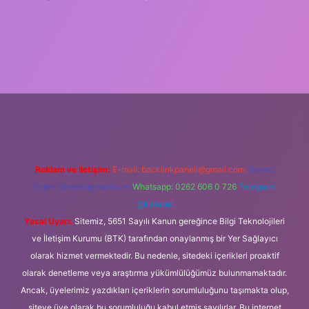
ilbet giriş
Reklam ve İletişim:
E-mail:
backlinkpaneli@gmail.com
Teams:
forumhizmeti@gmail.com
Whatsapp: 0262 606 0 726
Telegram:
@karabul
Yasal Uyarı:
Sitemiz, 5651 Sayılı Kanun gereğince Bilgi Teknolojileri
ve İletişim Kurumu (BTK) tarafından onaylanmış bir Yer Sağlayıcı
olarak hizmet vermektedir. Bu nedenle, sitedeki içerikleri proaktif
olarak denetleme veya araştırma yükümlülüğümüz bulunmamaktadır.
Ancak, üyelerimiz yazdıkları içeriklerin sorumluluğunu taşımakta olup,
siteye üye olarak bu sorumluluğu kabul etmiş sayılırlar. Bu internet