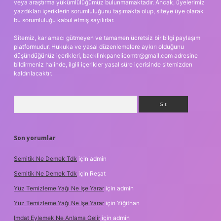
veya araştırma yükümlülüğümüz bulunmamaktadır. Ancak, üyelerimiz
yazdıkları içeriklerin sorumluluğunu taşımakta olup, siteye üye olarak
bu sorumluluğu kabul etmiş sayılırlar.
Sitemiz, kar amacı gütmeyen ve tamamen ücretsiz bir bilgi paylaşım
platformudur. Hukuka ve yasal düzenlemelere aykırı olduğunu
düşündüğünüz içerikleri,
backlinkpanelicomtr@gmail.com
adresine
bildirmeniz halinde, ilgili içerikler yasal süre içerisinde sitemizden
kaldırılacaktır.
Arama
Son yorumlar
Semitik Ne Demek Tdk
için
admin
Semitik Ne Demek Tdk
için
Reşat
Yüz Temizleme Yağı Ne Işe Yarar
için
admin
Yüz Temizleme Yağı Ne Işe Yarar
için
Yiğithan
Imdat Eylemek Ne Anlama Gelir
için
admin