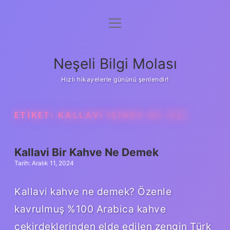
menüyü
Anasayfa
aç
Gizlilik Politikası
Neşeli Bilgi Molası
Yasal Uyarı
Hızlı hikayelerle gününü şenlendir!
Hakkımızda
ETIKET:
KALLAVI IÇINDE NE VAR
Kallavi Bir Kahve Ne Demek
Tarih: Aralık 11, 2024
Kallavi kahve ne demek? Özenle
kavrulmuş %100 Arabica kahve
çekirdeklerinden elde edilen zengin Türk