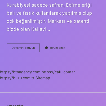
Kurabiyesi sadece safran, Edirne eriği
balı ve fıstık kullanılarak yapılmış olup
çok beğenilmiştir. Markası ve patenti
bizde olan Kallavi…
Kallavi
Devamını okuyun
Yorum Bırak
Bir
Kahve
Ne
Demek
https://btnagency.com
https://cafu.com.tr
https://buzu.com.tr
Sitemap
Son Yazılar