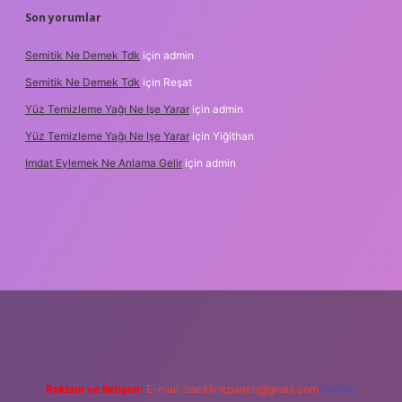
Son yorumlar
Semitik Ne Demek Tdk
için
admin
Semitik Ne Demek Tdk
için
Reşat
Yüz Temizleme Yağı Ne Işe Yarar
için
admin
Yüz Temizleme Yağı Ne Işe Yarar
için
Yiğithan
Imdat Eylemek Ne Anlama Gelir
için
admin
ilbet giriş
Reklam ve İletişim:
E-mail:
backlinkpaneli@gmail.com
Teams: