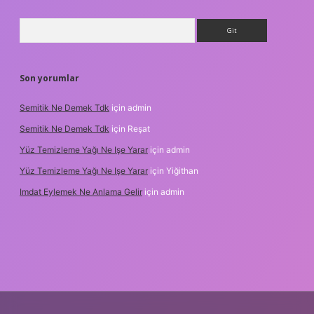
Arama
Son yorumlar
Semitik Ne Demek Tdk
için
admin
Semitik Ne Demek Tdk
için
Reşat
Yüz Temizleme Yağı Ne Işe Yarar
için
admin
Yüz Temizleme Yağı Ne Işe Yarar
için
Yiğithan
Imdat Eylemek Ne Anlama Gelir
için
admin
iş