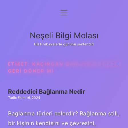
menüyü
Anasayfa
aç
Gizlilik Politikası
Neşeli Bilgi Molası
Yasal Uyarı
Hızlı hikayelerle gününü şenlendir!
Hakkımızda
ETIKET:
KAÇINGAN BAĞLANAN ERKEK
GERI DÖNER MI
Reddedici Bağlanma Nedir
Tarih: Ekim 16, 2024
Baglanma türleri nelerdir? Bağlanma stili,
bir kişinin kendisini ve çevresini,