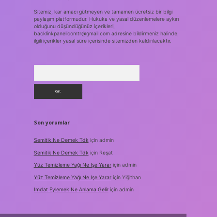
Sitemiz, kar amacı gütmeyen ve tamamen ücretsiz bir bilgi
paylaşım platformudur. Hukuka ve yasal düzenlemelere aykırı
olduğunu düşündüğünüz içerikleri,
backlinkpanelicomtr@gmail.com
adresine bildirmeniz halinde,
ilgili içerikler yasal süre içerisinde sitemizden kaldırılacaktır.
Arama
Son yorumlar
Semitik Ne Demek Tdk
için
admin
Semitik Ne Demek Tdk
için
Reşat
Yüz Temizleme Yağı Ne Işe Yarar
için
admin
Yüz Temizleme Yağı Ne Işe Yarar
için
Yiğithan
Imdat Eylemek Ne Anlama Gelir
için
admin