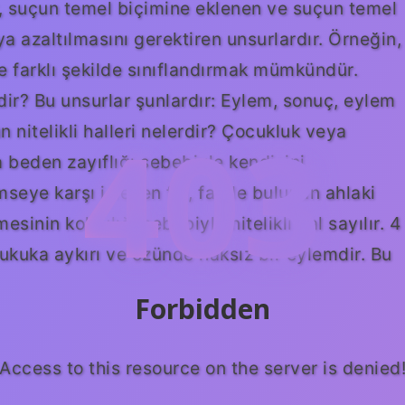
lar, suçun temel biçimine eklenen ve suçun temel
ya azaltılmasını gerektiren unsurlardır. Örneğin,
re farklı şekilde sınıflandırmak mümkündür.
rdir? Bu unsurlar şunlardır: Eylem, sonuç, eylem
403
n nitelikli halleri nelerdir? Çocukluk veya
ya beden zayıflığı sebebiyle kendisini
ye karşı işlenen fiil, failde bulunan ahlaki
esinin kolaylığı sebebiyle nitelikli hal sayılır. 4
ukuka aykırı ve özünde haksız bir eylemdir. Bu
Forbidden
Access to this resource on the server is denied