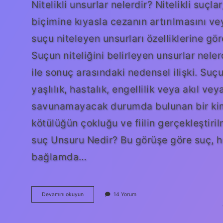
Nitelikli unsurlar nelerdir? Nitelikli suç
biçimine kıyasla cezanın artırılmasını ve
suçu niteleyen unsurları özelliklerine gö
Suçun niteliğini belirleyen unsurlar nele
ile sonuç arasındaki nedensel ilişki. Suçu
yaşlılık, hastalık, engellilik veya akıl ve
savunamayacak durumda bulunan bir kimse
kötülüğün çokluğu ve fiilin gerçekleştirilm
suç Unsuru Nedir? Bu görüşe göre suç, h
bağlamda…
Suçun
Devamını okuyun
14 Yorum
Nitelikli
Unsurları
Nelerdir