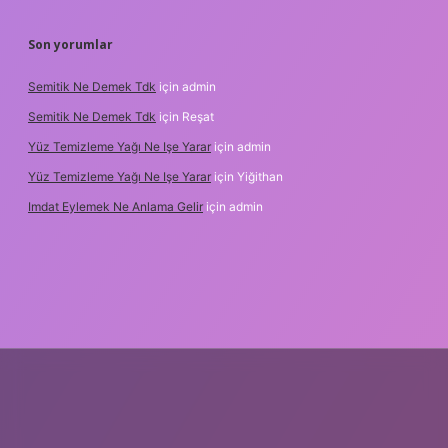
Son yorumlar
Semitik Ne Demek Tdk
için
admin
Semitik Ne Demek Tdk
için
Reşat
Yüz Temizleme Yağı Ne Işe Yarar
için
admin
Yüz Temizleme Yağı Ne Işe Yarar
için
Yiğithan
Imdat Eylemek Ne Anlama Gelir
için
admin
iş