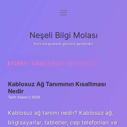
menüyü
Anasayfa
aç
Gizlilik Politikası
Neşeli Bilgi Molası
Yasal Uyarı
Hızlı hikayelerle gününü şenlendir!
Hakkımızda
ETIKET:
KABLOSUZ AĞ NEREDE
Kablosuz Ağ Tanımının Kısaltması
Nedir
Tarih: Kasım 7, 2024
Kablosuz ağ tanımı nedir? Kablosuz ağ,
bilgisayarlar, tabletler, cep telefonları ve