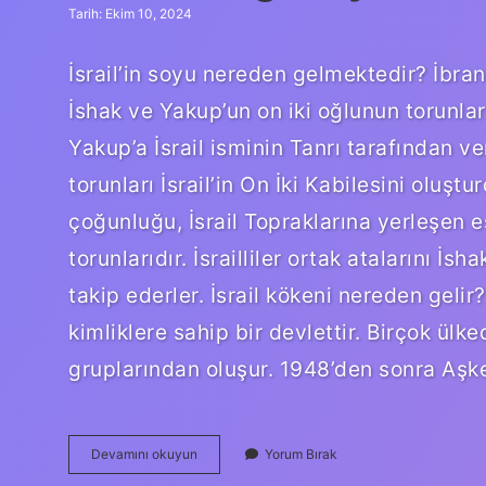
Tarih: Ekim 10, 2024
İsrail’in soyu nereden gelmektedir? İbran
İshak ve Yakup’un on iki oğlunun torunları 
Yakup’a İsrail isminin Tanrı tarafından ve
torunları İsrail’in On İki Kabilesini oluştu
çoğunluğu, İsrail Topraklarına yerleşen eski
torunlarıdır. İsrailliler ortak atalarını İs
takip ederler. İsrail kökeni nereden gelir? 
kimliklere sahip bir devlettir. Birçok ü
gruplarından oluşur. 1948’den sonra Aşk
İSrail
Devamını okuyun
Yorum Bırak
Hangi