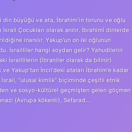
i din büyüğü ve ata, İbrahim’in torunu ve oğlu
İsrail Çocukları olarak anılır. İbrahimî dinlerde
rildiğine inanılır. Yakup’un on iki oğlunun
rdu. İsrailliler hangi soydan gelir? Yahudilerin
 İsraillilerin (İbraniler olarak da bilinir)
hak ve Yakup’tan İncil’deki ataları İbrahim’e kadar
İsrail, “ulusal kimlik” biçiminde çeşitli etnik
lkeden ve sosyo-kültürel geçmişten gelen göçmen
enazi (Avrupa kökenli), Sefarad…