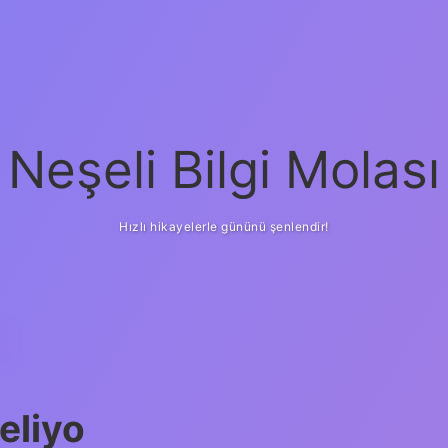
Neşeli Bilgi Molası
Hızlı hikayelerle gününü şenlendir!
eliyo