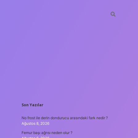
SIDEBAR
Son Yazılar
ilbet gir
No frost ile derin dondurucu arasındaki fark nedir ?
Ağustos 8, 2026
Femur başı ağrısı neden olur ?