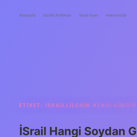
Anasayfa
Gizlilik Politikası
Yasal Uyarı
Hakkımızda
ETIKET:
İSRAILLILERIN ATASI KIMDIR
İSrail Hangi Soydan G