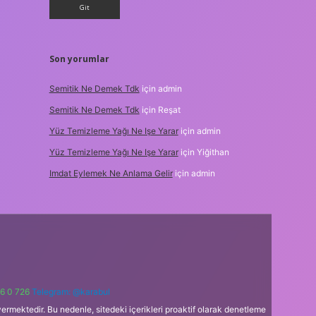
Son yorumlar
Semitik Ne Demek Tdk
için
admin
Semitik Ne Demek Tdk
için
Reşat
Yüz Temizleme Yağı Ne Işe Yarar
için
admin
Yüz Temizleme Yağı Ne Işe Yarar
için
Yiğithan
Imdat Eylemek Ne Anlama Gelir
için
admin
6 0 726
Telegram: @karabul
ermektedir. Bu nedenle, sitedeki içerikleri proaktif olarak denetleme