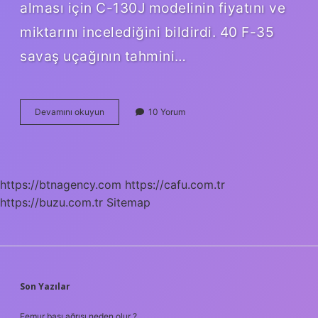
alması için C-130J modelinin fiyatını ve
miktarını incelediğini bildirdi. 40 F-35
savaş uçağının tahmini…
Amerikada
Devamını okuyun
10 Yorum
Kaç
Tane
F
35
Var
https://btnagency.com
https://cafu.com.tr
https://buzu.com.tr
Sitemap
SIDEBAR
Son Yazılar
Femur başı ağrısı neden olur ?