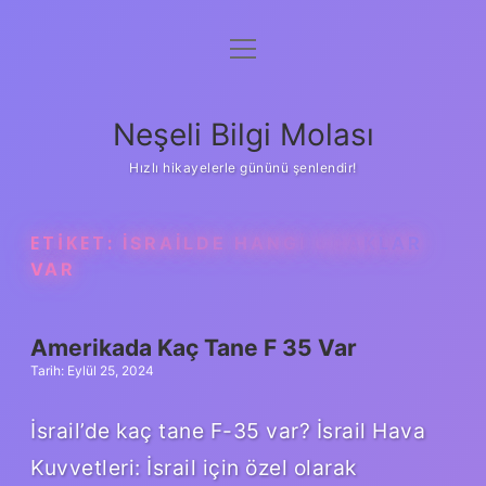
menüyü
Anasayfa
aç
Gizlilik Politikası
Neşeli Bilgi Molası
Yasal Uyarı
Hızlı hikayelerle gününü şenlendir!
Hakkımızda
ETIKET:
İSRAILDE HANGI UÇAKLAR
VAR
Amerikada Kaç Tane F 35 Var
Tarih: Eylül 25, 2024
İsrail’de kaç tane F-35 var? İsrail Hava
Kuvvetleri: İsrail için özel olarak