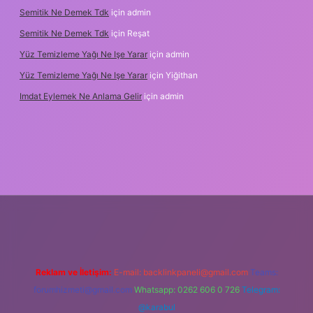
Semitik Ne Demek Tdk
için
admin
Semitik Ne Demek Tdk
için
Reşat
Yüz Temizleme Yağı Ne Işe Yarar
için
admin
Yüz Temizleme Yağı Ne Işe Yarar
için
Yiğithan
Imdat Eylemek Ne Anlama Gelir
için
admin
iş
Reklam ve İletişim:
E-mail:
backlinkpaneli@gmail.com
Teams:
forumhizmeti@gmail.com
Whatsapp: 0262 606 0 726
Telegram:
@karabul