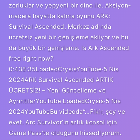
zorluklar ve yepyeni bir dino ile. Aksiyon-
macera hayatta kalma oyunu ARK:
Survival Ascended, Merkez adında
ücretsiz yeni bir genişleme ekliyor ve bu
da büyük bir genişleme. Is Ark Ascended
free right now?
0:438:35LoadedCrysisYouTube·5 Nis
2024ARK Survival Ascended ARTIK
ÜCRETSİZ! – Yeni Güncelleme ve
AyrıntılarYouTube·LoadedCrysis·5 Nis
2024YouTubeBu videoda”…Fikir, şey ve
evet. Arc Survivor’ın artık konsol için
Game Pass’te olduğunu hissediyorum.