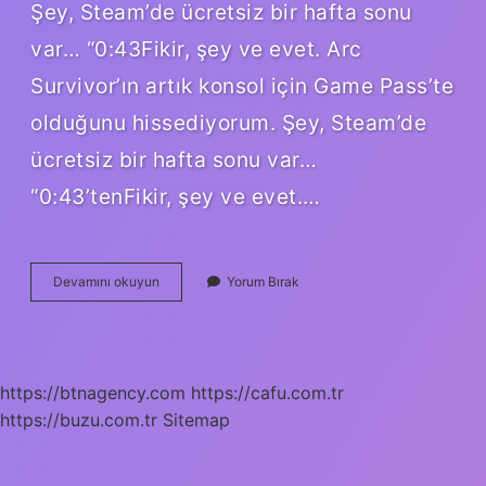
Şey, Steam’de ücretsiz bir hafta sonu
var… “0:43Fikir, şey ve evet. Arc
Survivor’ın artık konsol için Game Pass’te
olduğunu hissediyorum. Şey, Steam’de
ücretsiz bir hafta sonu var…
“0:43’tenFikir, şey ve evet.…
Is
Devamını okuyun
Yorum Bırak
Ark
Ascended
Going
To
Be
https://btnagency.com
https://cafu.com.tr
Free
https://buzu.com.tr
Sitemap