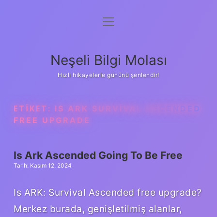
menüyü
Anasayfa
aç
Gizlilik Politikası
Neşeli Bilgi Molası
Yasal Uyarı
Hızlı hikayelerle gününü şenlendir!
Hakkımızda
ETIKET:
IS ARK SURVIVAL ASCENDED
FREE UPGRADE
Is Ark Ascended Going To Be Free
Tarih: Kasım 12, 2024
Is ARK: Survival Ascended free upgrade?
Merkez burada, genişletilmiş alanlar,