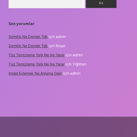
Son yorumlar
Semitik Ne Demek Tdk
için
admin
Semitik Ne Demek Tdk
için
Reşat
Yüz Temizleme Yağı Ne Işe Yarar
için
admin
Yüz Temizleme Yağı Ne Işe Yarar
için
Yiğithan
Imdat Eylemek Ne Anlama Gelir
için
admin
ş