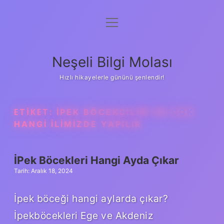
menüyü
Anasayfa
aç
Gizlilik Politikası
Neşeli Bilgi Molası
Yasal Uyarı
Hızlı hikayelerle gününü şenlendir!
Hakkımızda
ETIKET:
İPEK BÖCEKÇILIĞI EN ÇOK
HANGI ILIMIZDE YAPILIR
İPek Böcekleri Hangi Ayda Çıkar
Tarih: Aralık 18, 2024
İpek böceği hangi aylarda çıkar?
İpekböcekleri Ege ve Akdeniz