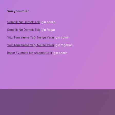
Son yorumlar
Semitik Ne Demek Tdk
için
admin
Semitik Ne Demek Tdk
için
Reşat
Yüz Temizleme Yağı Ne Işe Yarar
için
admin
Yüz Temizleme Yağı Ne Işe Yarar
için
Yiğithan
Imdat Eylemek Ne Anlama Gelir
için
admin
lbet giriş