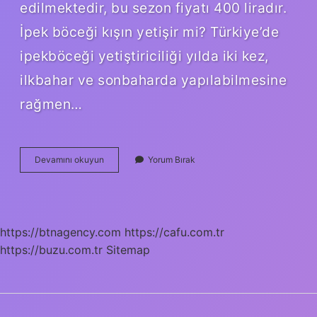
edilmektedir, bu sezon fiyatı 400 liradır.
İpek böceği kışın yetişir mi? Türkiye’de
ipekböceği yetiştiriciliği yılda iki kez,
ilkbahar ve sonbaharda yapılabilmesine
rağmen…
İPek
Devamını okuyun
Yorum Bırak
Böcekleri
Hangi
Ayda
Çıkar
https://btnagency.com
https://cafu.com.tr
https://buzu.com.tr
Sitemap