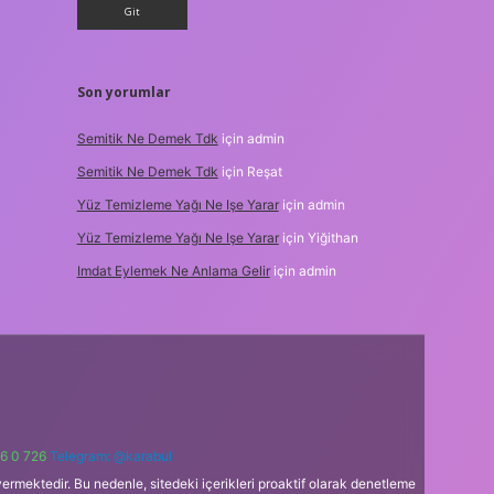
Son yorumlar
Semitik Ne Demek Tdk
için
admin
Semitik Ne Demek Tdk
için
Reşat
Yüz Temizleme Yağı Ne Işe Yarar
için
admin
Yüz Temizleme Yağı Ne Işe Yarar
için
Yiğithan
Imdat Eylemek Ne Anlama Gelir
için
admin
6 0 726
Telegram: @karabul
ermektedir. Bu nedenle, sitedeki içerikleri proaktif olarak denetleme