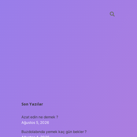
SIDEBAR
Son Yazılar
ilbet gir
Azat edin ne demek ?
Ağustos 5, 2026
Buzdolabında yemek kaç gün bekler ?