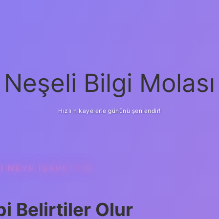
Neşeli Bilgi Molası
Hızlı hikayelerle gününü şenlendir!
I NEYE IŞARETTIR
 Belirtiler Olur