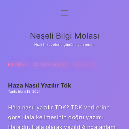
menüyü
Anasayfa
aç
Gizlilik Politikası
Neşeli Bilgi Molası
Yasal Uyarı
Hızlı hikayelerle gününü şenlendir!
Hakkımızda
ETIKET:
İÇ IÇE NASIL YAZILIR
Haza Nasıl Yazılır Tdk
Tarih: Ekim 13, 2024
Hâla nasıl yazılır TDK? TDK verilerine
göre Hala kelimesinin doğru yazımı
Hala’dır. Hala olarak yazıldığında anlamı