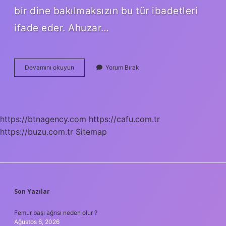
bir dine bakılmaksızın bu tür ibadetleri
ifade eder. Ahuzar…
Haza
Devamını okuyun
Yorum Bırak
Nasıl
Yazılır
Tdk
https://btnagency.com
https://cafu.com.tr
https://buzu.com.tr
Sitemap
SIDEBAR
Son Yazılar
Femur başı ağrısı neden olur ?
Ağustos 6, 2026