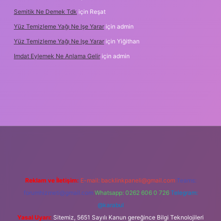
Semitik Ne Demek Tdk
için
Reşat
Yüz Temizleme Yağı Ne Işe Yarar
için
admin
Yüz Temizleme Yağı Ne Işe Yarar
için
Yiğithan
Imdat Eylemek Ne Anlama Gelir
için
admin
Reklam ve İletişim:
E-mail:
backlinkpaneli@gmail.com
Teams:
forumhizmeti@gmail.com
Whatsapp: 0262 606 0 726
Telegram:
@karabul
Yasal Uyarı:
Sitemiz, 5651 Sayılı Kanun gereğince Bilgi Teknolojileri