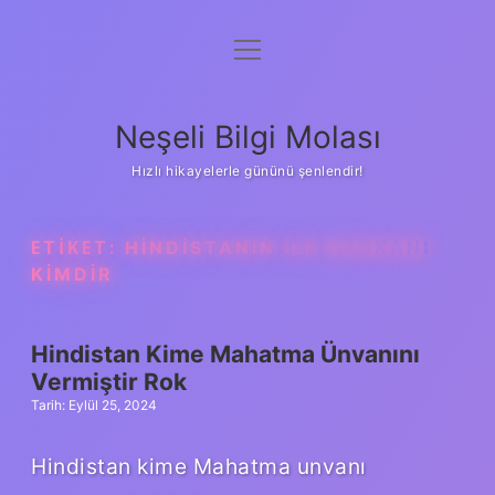
menüyü
Anasayfa
aç
Gizlilik Politikası
Neşeli Bilgi Molası
Yasal Uyarı
Hızlı hikayelerle gününü şenlendir!
Hakkımızda
ETIKET:
HINDISTANIN ILK BAŞKANI
KIMDIR
Hindistan Kime Mahatma Ünvanını
Vermiştir Rok
Tarih: Eylül 25, 2024
Hindistan kime Mahatma unvanı