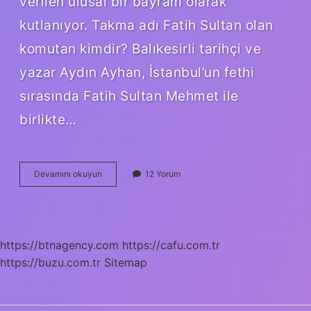
verilen ulusal bir bayram olarak
kutlanıyor. Takma adı Fatih Sultan olan
komutan kimdir? Balıkesirli tarihçi ve
yazar Aydın Ayhan, İstanbul’un fethi
sırasında Fatih Sultan Mehmet ile
birlikte…
Hindistan
Devamını okuyun
12 Yorum
Kime
Mahatma
Ünvanını
Vermiştir
Rok
https://btnagency.com
https://cafu.com.tr
https://buzu.com.tr
Sitemap