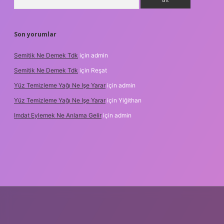
Son yorumlar
Semitik Ne Demek Tdk
için
admin
Semitik Ne Demek Tdk
için
Reşat
Yüz Temizleme Yağı Ne Işe Yarar
için
admin
Yüz Temizleme Yağı Ne Işe Yarar
için
Yiğithan
Imdat Eylemek Ne Anlama Gelir
için
admin
ilbet giriş