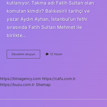
kutlanıyor. Takma adı Fatih Sultan olan
komutan kimdir? Balıkesirli tarihçi ve
yazar Aydın Ayhan, İstanbul’un fethi
sırasında Fatih Sultan Mehmet ile
birlikte…
Hindistan
Devamını okuyun
12 Yorum
Kime
Mahatma
Ünvanını
Vermiştir
Rok
https://btnagency.com
https://cafu.com.tr
https://buzu.com.tr
Sitemap