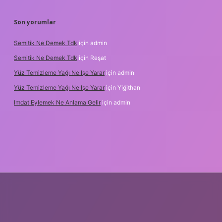
Son yorumlar
Semitik Ne Demek Tdk
için
admin
Semitik Ne Demek Tdk
için
Reşat
Yüz Temizleme Yağı Ne Işe Yarar
için
admin
Yüz Temizleme Yağı Ne Işe Yarar
için
Yiğithan
Imdat Eylemek Ne Anlama Gelir
için
admin
ilbet giriş