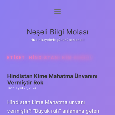
menüyü
Anasayfa
aç
Gizlilik Politikası
Neşeli Bilgi Molası
Yasal Uyarı
Hızlı hikayelerle gününü şenlendir!
Hakkımızda
ETIKET:
HINDISTANI KIM KURDU
Hindistan Kime Mahatma Ünvanını
Vermiştir Rok
Tarih: Eylül 25, 2024
Hindistan kime Mahatma unvanı
vermiştir? “Büyük ruh” anlamına gelen