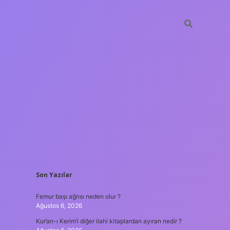
SIDEBAR
Son Yazılar
ilbet giriş
Femur başı ağrısı neden olur ?
Ağustos 6, 2026
Kur’an-ı Kerim’i diğer ilahi kitaplardan ayıran nedir ?