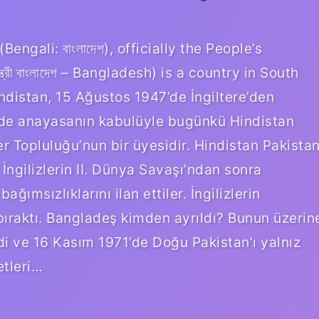
ngali: বাংলাদেশ), officially the People’s
্রী বাংলাদেশ – Bangladesh) is a country in South
ndistan, 15 Ağustos 1947’de İngiltere’den
’de anayasanın kabulüyle bugünkü Hindistan
ler Topluluğu’nun bir üyesidir. Hindistan Pakista
İngilizlerin II. Dünya Savaşı’ndan sonra
ımsızlıklarını ilan ettiler. İngilizlerin
bıraktı. Bangladeş kimden ayrıldı? Bunun üzerin
i ve 16 Kasım 1971’de Doğu Pakistan’ı yalnız
etleri…