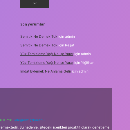
Son yorumlar
Semitik Ne Demek Tdk
için
admin
Semitik Ne Demek Tdk
için
Reşat
Yüz Temizleme Yağı Ne Işe Yarar
için
admin
Yüz Temizleme Yağı Ne Işe Yarar
için
Yiğithan
Imdat Eylemek Ne Anlama Gelir
için
admin
6 0 726
Telegram: @karabul
ermektedir. Bu nedenle, sitedeki içerikleri proaktif olarak denetleme