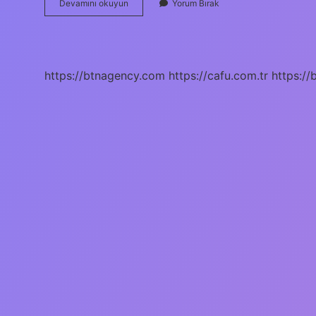
Bangladeş
Devamını okuyun
Yorum Bırak
Hindistandan
Ne
Zaman
Ayrıldı
https://btnagency.com
https://cafu.com.tr
https://