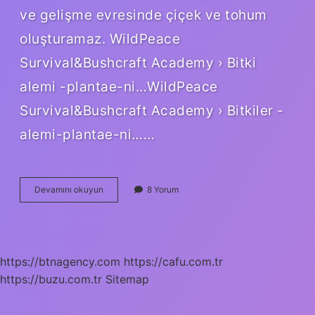
ve gelişme evresinde çiçek ve tohum
oluşturamaz. WildPeace
Survival&Bushcraft Academy › Bitki
alemi -plantae-ni…WildPeace
Survival&Bushcraft Academy › Bitkiler -
alemi-plantae-ni……
Tohumsuz
Devamını okuyun
8 Yorum
Bitkilere
Ne
Denir
https://btnagency.com
https://cafu.com.tr
https://buzu.com.tr
Sitemap