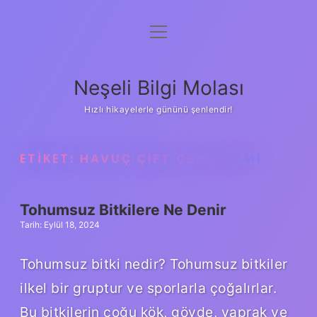
menüyü
Anasayfa
aç
Gizlilik Politikası
Neşeli Bilgi Molası
Yasal Uyarı
Hızlı hikayelerle gününü şenlendir!
Hakkımızda
ETIKET:
HAVUÇ ÇIFT ÇENEKLI MI
Tohumsuz Bitkilere Ne Denir
Tarih: Eylül 18, 2024
Tohumsuz bitki nedir? Tohumsuz bitkiler
ilkel bir gruptur ve sporlarla çoğalırlar.
Bu bitkilerin çoğu kök, gövde, yaprak ve