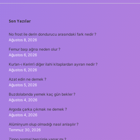
SIDEBAR
Son Yazılar
No frost ile derin dondurucu arasındaki fark nedir ?
Ağustos 8, 2026
Femur başı ağrısı neden olur ?
Ağustos 6, 2026
Kur’an-ı Kerim’i diğer ilahi kitaplardan ayıran nedir ?
Ağustos 6, 2026
Azat edin ne demek ?
Ağustos 5, 2026
Buzdolabında yemek kaç gün bekler ?
Ağustos 4, 2026
Argoda çarka çıkmak ne demek ?
Ağustos 4, 2026
Alüminyum olup olmadığı nasıl anlaşılır ?
Temmuz 30, 2026
Zippo normal benzinle yanar mı ?