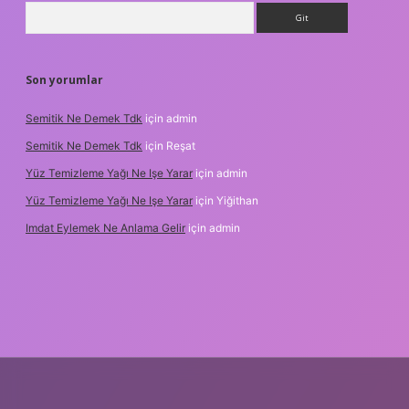
Arama
Son yorumlar
Semitik Ne Demek Tdk
için
admin
Semitik Ne Demek Tdk
için
Reşat
Yüz Temizleme Yağı Ne Işe Yarar
için
admin
Yüz Temizleme Yağı Ne Işe Yarar
için
Yiğithan
Imdat Eylemek Ne Anlama Gelir
için
admin
giriş