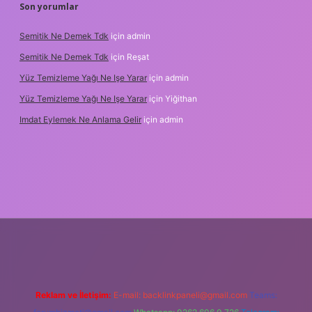
Son yorumlar
Semitik Ne Demek Tdk
için
admin
Semitik Ne Demek Tdk
için
Reşat
Yüz Temizleme Yağı Ne Işe Yarar
için
admin
Yüz Temizleme Yağı Ne Işe Yarar
için
Yiğithan
Imdat Eylemek Ne Anlama Gelir
için
admin
ş
Reklam ve İletişim:
E-mail:
backlinkpaneli@gmail.com
Teams: