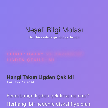
menüyü
Anasayfa
aç
Gizlilik Politikası
Neşeli Bilgi Molası
Yasal Uyarı
Hızlı hikayelerle gününü şenlendir!
Hakkımızda
ETIKET:
HATAY VE GAZIANTEP
LIGDEN ÇEKILDI MI
Hangi Takım Ligden Çekildi
Tarih: Ekim 12, 2024
Fenerbahçe ligden çekilirse ne olur?
Herhangi bir nedenle diskalifiye olan