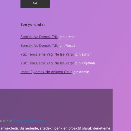
Son yorumlar
Semitik Ne Demek Tdk
için
admin
Semitik Ne Demek Tdk
için
Reşat
Yüz Temizleme Yağı Ne Işe Yarar
için
admin
Yüz Temizleme Yağı Ne Işe Yarar
için
Yiğithan
Imdat Eylemek Ne Anlama Gelir
için
admin
6 0 726
Telegram: @karabul
ermektedir. Bu nedenle, sitedeki içerikleri proaktif olarak denetleme