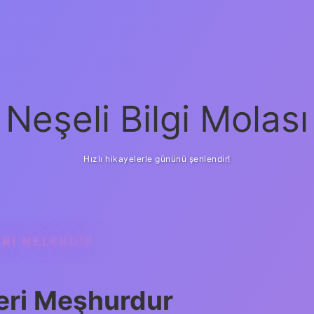
Neşeli Bilgi Molası
Hızlı hikayelerle gününü şenlendir!
ERI NELERDIR
eri Meşhurdur