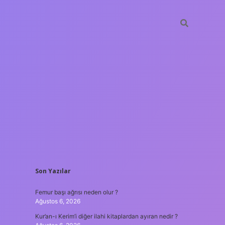
SIDEBAR
Son Yazılar
ilbet giriş
Femur başı ağrısı neden olur ?
Ağustos 6, 2026
Kur’an-ı Kerim’i diğer ilahi kitaplardan ayıran nedir ?