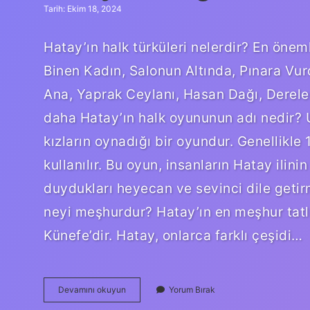
Tarih: Ekim 18, 2024
Hatay’ın halk türküleri nelerdir? En önem
Binen Kadın, Salonun Altında, Pınara 
Ana, Yaprak Ceylanı, Hasan Dağı, Derelerd
daha Hatay’ın halk oyununun adı nedir? 
kızların oynadığı bir oyundur. Genellikle 1
kullanılır. Bu oyun, insanların Hatay ilin
duydukları heyecan ve sevinci dile getirm
neyi meşhurdur? Hatay’ın en meşhur tatlıs
Künefe’dir. Hatay, onlarca farklı çeşidi…
Hatayın
Devamını okuyun
Yorum Bırak
Hangi