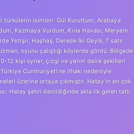
li türkülerin isimleri: Gül Kuruttum, Arabaya
Vurdum, Kazmaya Vurdum, Kına Havası, Meryem
e Yetişir, Haşhaş, Derede İki Geyik, 7 satır
Uzman, oyunu çalıştığı köylerde gördü. Bölgede
0-12 kişi oynar, çizgi ve yarım daire şekilleri
in Türkiye Cumhuriyeti’ne ilhakı nedeniyle
eleri üzerine ortaya çıkmıştır. Hatay’ın en çok
ı: Hatay şehri denildiğinde akla ilk gelen tatlı