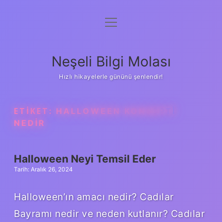
menüyü
Anasayfa
aç
Gizlilik Politikası
Neşeli Bilgi Molası
Yasal Uyarı
Hızlı hikayelerle gününü şenlendir!
Hakkımızda
ETIKET:
HALLOWEEN KONSEPTI
NEDIR
Halloween Neyi Temsil Eder
Tarih: Aralık 26, 2024
Halloween’ın amacı nedir? Cadılar
Bayramı nedir ve neden kutlanır? Cadılar