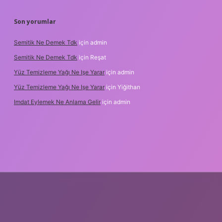
Son yorumlar
Semitik Ne Demek Tdk
için
admin
Semitik Ne Demek Tdk
için
Reşat
Yüz Temizleme Yağı Ne Işe Yarar
için
admin
Yüz Temizleme Yağı Ne Işe Yarar
için
Yiğithan
Imdat Eylemek Ne Anlama Gelir
için
admin
ş