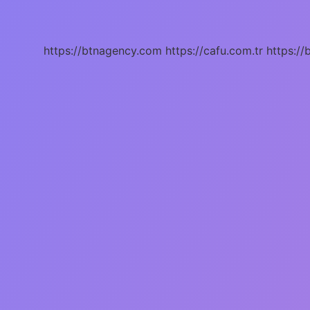
Nedir
Ne
Işe
Yarar
https://btnagency.com
https://cafu.com.tr
https://