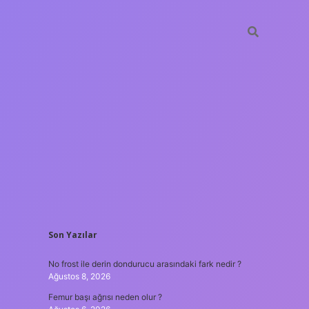
SIDEBAR
Son Yazılar
ilbet giriş
No frost ile derin dondurucu arasındaki fark nedir ?
Ağustos 8, 2026
Femur başı ağrısı neden olur ?