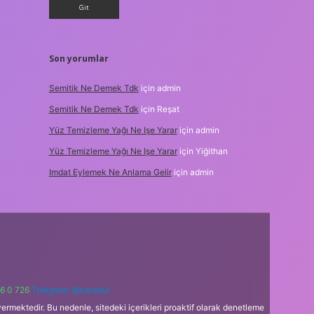
Son yorumlar
Semitik Ne Demek Tdk
için
admin
Semitik Ne Demek Tdk
için
Reşat
Yüz Temizleme Yağı Ne Işe Yarar
için
admin
Yüz Temizleme Yağı Ne Işe Yarar
için
Yiğithan
Imdat Eylemek Ne Anlama Gelir
için
admin
6 0 726
Telegram: @karabul
ermektedir. Bu nedenle, sitedeki içerikleri proaktif olarak denetleme