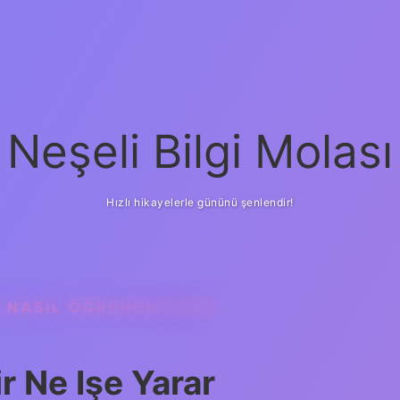
Neşeli Bilgi Molası
Hızlı hikayelerle gününü şenlendir!
 NASIL ÖĞRENEBILIRIM
 Ne Işe Yarar