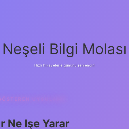
Neşeli Bilgi Molası
Hızlı hikayelerle gününü şenlendir!
 GÖSTEREN UYGULAMA
 Ne Işe Yarar