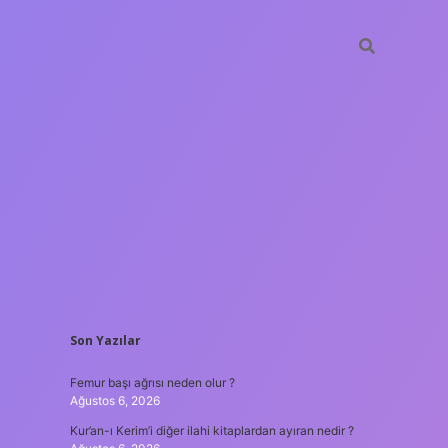
SIDEBAR
Son Yazılar
ilbet giriş
Femur başı ağrısı neden olur ?
Ağustos 6, 2026
Kur’an-ı Kerim’i diğer ilahi kitaplardan ayıran nedir ?