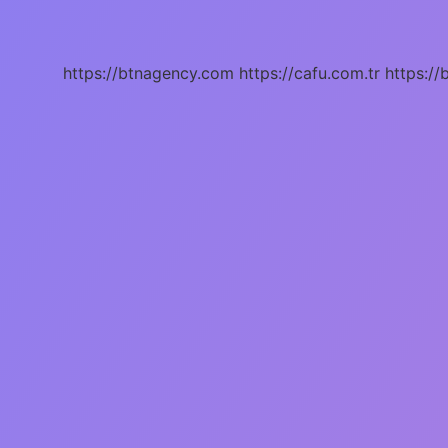
Nedir
Ne
Işe
Yarar
https://btnagency.com
https://cafu.com.tr
https://