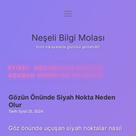
menüyü
Anasayfa
aç
Gizlilik Politikası
Neşeli Bilgi Molası
Yasal Uyarı
Hızlı hikayelerle gününü şenlendir!
Hakkımızda
ETIKET:
GÖZUNUZUN ONUNDE
UÇUŞUN NESNELER NELERDIR
Gözün Önünde Siyah Nokta Neden
Olur
Tarih: Eylül 25, 2024
Göz önünde uçuşan siyah noktalar nasıl