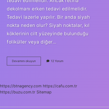
tedavi edilmelidir. Ancak retina
dekolmanı erken tedavi edilmelidir.
Tedavi lazerle yapılır. Bir anda siyah
nokta neden olur? Siyah noktalar, kıl
köklerinin cilt yüzeyinde bulunduğu
foliküller veya diğer…
Gözün
Devamını okuyun
12 Yorum
Önünde
Siyah
Nokta
Neden
Olur
https://btnagency.com
https://cafu.com.tr
https://buzu.com.tr
Sitemap