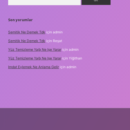
Son yorumlar
Semitik Ne Demek Tdk
için
admin
Semitik Ne Demek Tdk
için
Reşat
Yüz Temizleme Yağı Ne Işe Yarar
için
admin
Yüz Temizleme Yağı Ne Işe Yarar
için
Yiğithan
Imdat Eylemek Ne Anlama Gelir
için
admin
ilbet giriş