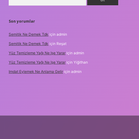
Son yorumlar
Semitik Ne Demek Tdk
için
admin
Semitik Ne Demek Tdk
için
Reşat
Yüz Temizleme Yağı Ne Işe Yarar
için
admin
Yüz Temizleme Yağı Ne Işe Yarar
için
Yiğithan
Imdat Eylemek Ne Anlama Gelir
için
admin
ş