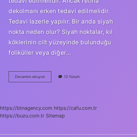
tedavi edilmelidir. Ancak retina
dekolmanı erken tedavi edilmelidir.
Tedavi lazerle yapılır. Bir anda siyah
nokta neden olur? Siyah noktalar, kıl
köklerinin cilt yüzeyinde bulunduğu
foliküller veya diğer…
Gözün
Devamını okuyun
12 Yorum
Önünde
Siyah
Nokta
Neden
Olur
https://btnagency.com
https://cafu.com.tr
https://buzu.com.tr
Sitemap