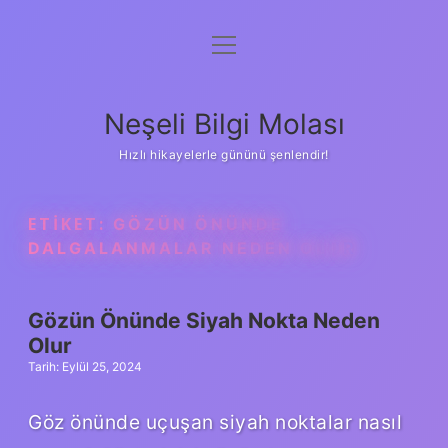
menüyü
Anasayfa
aç
Gizlilik Politikası
Neşeli Bilgi Molası
Yasal Uyarı
Hızlı hikayelerle gününü şenlendir!
Hakkımızda
ETIKET:
GÖZÜN ÖNÜNDE
DALGALANMALAR NEDEN OLUR
Gözün Önünde Siyah Nokta Neden
Olur
Tarih: Eylül 25, 2024
Göz önünde uçuşan siyah noktalar nasıl