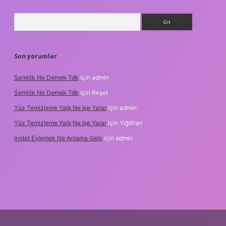
Arama
Son yorumlar
Semitik Ne Demek Tdk
için
admin
Semitik Ne Demek Tdk
için
Reşat
Yüz Temizleme Yağı Ne Işe Yarar
için
admin
Yüz Temizleme Yağı Ne Işe Yarar
için
Yiğithan
Imdat Eylemek Ne Anlama Gelir
için
admin