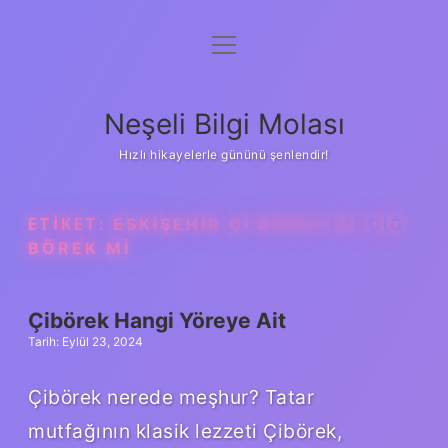
menüyü
Anasayfa
aç
Gizlilik Politikası
Neşeli Bilgi Molası
Yasal Uyarı
Hızlı hikayelerle gününü şenlendir!
Hakkımızda
ETIKET:
ESKIŞEHIR ÇI BÖREK MI ÇIĞ
BÖREK MI
Çibörek Hangi Yöreye Ait
Tarih: Eylül 23, 2024
Çibörek nerede meşhur? Tatar
mutfağının klasik lezzeti Çibörek,