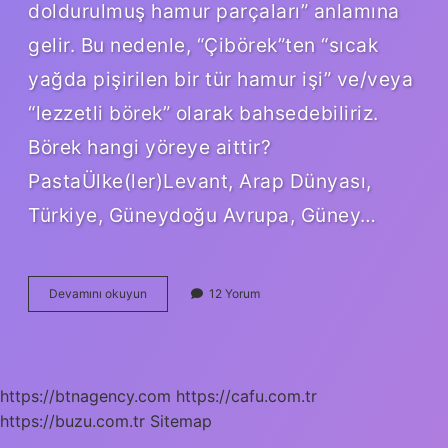
doldurulmuş hamur parçaları” anlamına
gelir. Bu nedenle, “Çibörek”ten “sıcak
yağda pişirilen bir tür hamur işi” ve/veya
“lezzetli börek” olarak bahsedebiliriz.
Börek hangi yöreye aittir?
PastaÜlke(ler)Levant, Arap Dünyası,
Türkiye, Güneydoğu Avrupa, Güney…
Çibörek
Devamını okuyun
12 Yorum
Hangi
Yöreye
Ait
https://btnagency.com
https://cafu.com.tr
https://buzu.com.tr
Sitemap