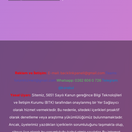
ilbet giriş
Reklam ve İletişim:
E-mail:
backlinkpaneli@gmail.com
Teams:
forumhizmeti@gmail.com
Whatsapp: 0262 606 0 726
Telegram:
@karabul
Yasal Uyarı:
Sitemiz, 5651 Sayılı Kanun gereğince Bilgi Teknolojileri
ve İletişim Kurumu (BTK) tarafından onaylanmış bir Yer Sağlayıcı
olarak hizmet vermektedir. Bu nedenle, sitedeki içerikleri proaktif
olarak denetleme veya araştırma yükümlülüğümüz bulunmamaktadır.
Ancak, üyelerimiz yazdıkları içeriklerin sorumluluğunu taşımakta olup,
siteye üye olarak bu sorumluluğu kabul etmiş sayılırlar. Bu internet