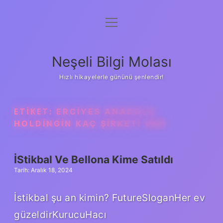
menüyü
Anasayfa
aç
Gizlilik Politikası
Neşeli Bilgi Molası
Yasal Uyarı
Hızlı hikayelerle gününü şenlendir!
Hakkımızda
ETIKET:
ERCIYES ANADOLU
HOLDINGIN KAÇ ŞIRKETI VAR
İStikbal Ve Bellona Kime Satıldı
Tarih: Aralık 18, 2024
İstikbal şu an kimin? FutureSloganHer ev
güzeldirKurucuHacı