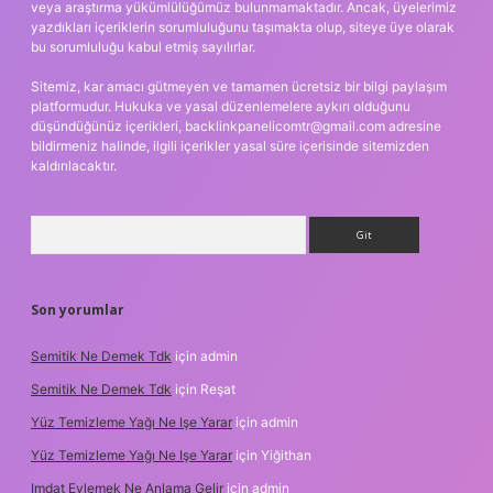
veya araştırma yükümlülüğümüz bulunmamaktadır. Ancak, üyelerimiz
yazdıkları içeriklerin sorumluluğunu taşımakta olup, siteye üye olarak
bu sorumluluğu kabul etmiş sayılırlar.
Sitemiz, kar amacı gütmeyen ve tamamen ücretsiz bir bilgi paylaşım
platformudur. Hukuka ve yasal düzenlemelere aykırı olduğunu
düşündüğünüz içerikleri,
backlinkpanelicomtr@gmail.com
adresine
bildirmeniz halinde, ilgili içerikler yasal süre içerisinde sitemizden
kaldırılacaktır.
Arama
Son yorumlar
Semitik Ne Demek Tdk
için
admin
Semitik Ne Demek Tdk
için
Reşat
Yüz Temizleme Yağı Ne Işe Yarar
için
admin
Yüz Temizleme Yağı Ne Işe Yarar
için
Yiğithan
Imdat Eylemek Ne Anlama Gelir
için
admin