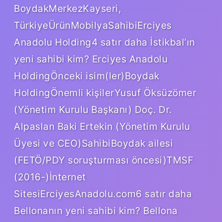
BoydakMerkezKayseri,
TürkiyeÜrünMobilyaSahibiErciyes
Anadolu Holding4 satır daha İstikbal’ın
yeni sahibi kim? Erciyes Anadolu
HoldingÖnceki isim(ler)Boydak
HoldingÖnemli kişilerYusuf Öksüzömer
(Yönetim Kurulu Başkanı) Doç. Dr.
Alpaslan Baki Ertekin (Yönetim Kurulu
Üyesi ve CEO)SahibiBoydak ailesi
(FETÖ/PDY soruşturması öncesi)TMSF
(2016-)İnternet
SitesiErciyesAnadolu.com6 satır daha
Bellonanın yeni sahibi kim? Bellona