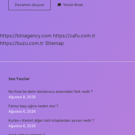
İStikbal
Devamını okuyun
Yorum Bırak
Ve
Bellona
Kime
Satıldı
https://btnagency.com
https://cafu.com.tr
https://buzu.com.tr
Sitemap
SIDEBAR
Son Yazılar
No frost ile derin dondurucu arasındaki fark nedir ?
Ağustos 8, 2026
Femur başı ağrısı neden olur ?
Ağustos 6, 2026
Kur’an-ı Kerim’i diğer ilahi kitaplardan ayıran nedir ?
Ağustos 6, 2026
Azat edin ne demek ?