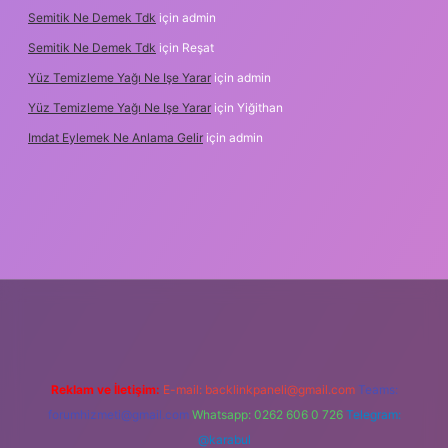
Semitik Ne Demek Tdk
için
admin
Semitik Ne Demek Tdk
için
Reşat
Yüz Temizleme Yağı Ne Işe Yarar
için
admin
Yüz Temizleme Yağı Ne Işe Yarar
için
Yiğithan
Imdat Eylemek Ne Anlama Gelir
için
admin
iş
Reklam ve İletişim:
E-mail:
backlinkpaneli@gmail.com
Teams:
forumhizmeti@gmail.com
Whatsapp: 0262 606 0 726
Telegram:
@karabul