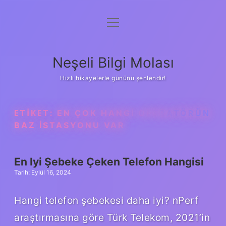
menüyü
Anasayfa
aç
Gizlilik Politikası
Neşeli Bilgi Molası
Yasal Uyarı
Hızlı hikayelerle gününü şenlendir!
Hakkımızda
ETIKET:
EN ÇOK HANGI OPERATÖRÜN
BAZ ISTASYONU VAR
En Iyi Şebeke Çeken Telefon Hangisi
Tarih: Eylül 16, 2024
Hangi telefon şebekesi daha iyi? nPerf
araştırmasına göre Türk Telekom, 2021’in