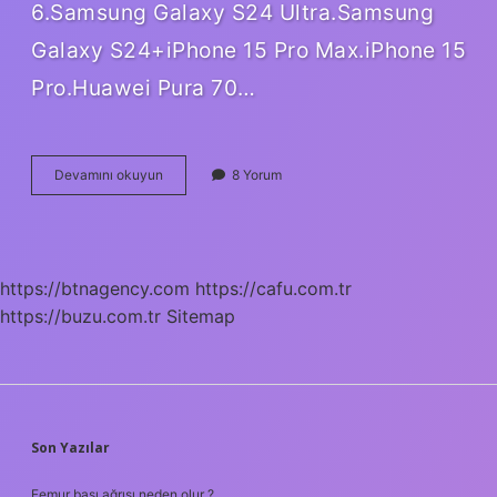
6.Samsung Galaxy S24 Ultra.Samsung
Galaxy S24+iPhone 15 Pro Max.iPhone 15
Pro.Huawei Pura 70…
En
Devamını okuyun
8 Yorum
Iyi
Şebeke
Çeken
Telefon
Hangisi
https://btnagency.com
https://cafu.com.tr
https://buzu.com.tr
Sitemap
SIDEBAR
Son Yazılar
Femur başı ağrısı neden olur ?