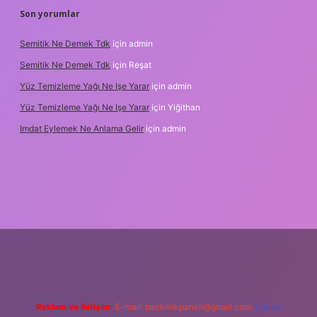
Son yorumlar
Semitik Ne Demek Tdk
için
admin
Semitik Ne Demek Tdk
için
Reşat
Yüz Temizleme Yağı Ne Işe Yarar
için
admin
Yüz Temizleme Yağı Ne Işe Yarar
için
Yiğithan
Imdat Eylemek Ne Anlama Gelir
için
admin
ş
Reklam ve İletişim:
E-mail:
backlinkpaneli@gmail.com
Teams: