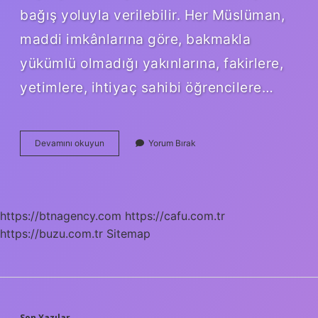
bağış yoluyla verilebilir. Her Müslüman,
maddi imkânlarına göre, bakmakla
yükümlü olmadığı yakınlarına, fakirlere,
yetimlere, ihtiyaç sahibi öğrencilere…
Kardeş
Devamını okuyun
Yorum Bırak
Kardeşe
Sadaka
Verir
Mi
https://btnagency.com
https://cafu.com.tr
https://buzu.com.tr
Sitemap
Son Yazılar