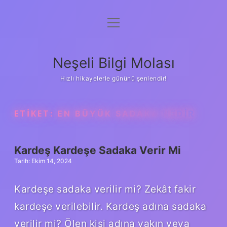
menüyü
Anasayfa
aç
Gizlilik Politikası
Neşeli Bilgi Molası
Yasal Uyarı
Hızlı hikayelerle gününü şenlendir!
Hakkımızda
ETIKET:
EN BÜYÜK SADAKA NEDIR
Kardeş Kardeşe Sadaka Verir Mi
Tarih: Ekim 14, 2024
Kardeşe sadaka verilir mi? Zekât fakir
kardeşe verilebilir. Kardeş adına sadaka
verilir mi? Ölen kişi adına yakın veya