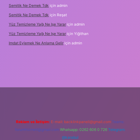
Semitik Ne Demek Tdk
için
admin
Semitik Ne Demek Tdk
için
Reşat
Yüz Temizleme Yağı Ne Işe Yarar
için
admin
Yüz Temizleme Yağı Ne Işe Yarar
için
Yiğithan
Imdat Eylemek Ne Anlama Gelir
için
admin
iş
Reklam ve İletişim:
E-mail:
backlinkpaneli@gmail.com
Teams:
forumhizmeti@gmail.com
Whatsapp: 0262 606 0 726
Telegram:
@karabul