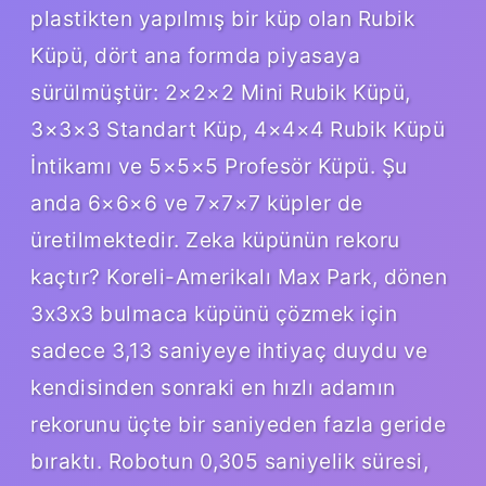
plastikten yapılmış bir küp olan Rubik
Küpü, dört ana formda piyasaya
sürülmüştür: 2×2×2 Mini Rubik Küpü,
3×3×3 Standart Küp, 4×4×4 Rubik Küpü
İntikamı ve 5×5×5 Profesör Küpü. Şu
anda 6×6×6 ve 7×7×7 küpler de
üretilmektedir. Zeka küpünün rekoru
kaçtır? Koreli-Amerikalı Max Park, dönen
3x3x3 bulmaca küpünü çözmek için
sadece 3,13 saniyeye ihtiyaç duydu ve
kendisinden sonraki en hızlı adamın
rekorunu üçte bir saniyeden fazla geride
bıraktı. Robotun 0,305 saniyelik süresi,