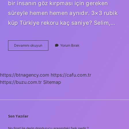
bir insanın göz kırpması için gereken
süreyle hemen hemen aynıdır. 3×3 rubik
küp Türkiye rekoru kaç saniye? Selim,…
En
Devamını okuyun
Yorum Bırak
Büyük
Zeka
Küpü
Kaç
https://btnagency.com
https://cafu.com.tr
https://buzu.com.tr
Sitemap
SIDEBAR
Son Yazılar
No frost ile derin dondurucu arasındaki fark nedir ?