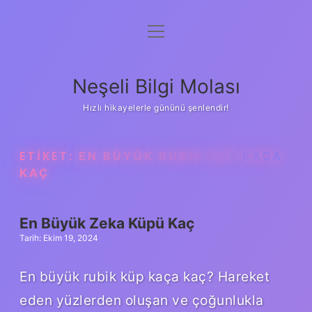
menüyü
Anasayfa
aç
Gizlilik Politikası
Neşeli Bilgi Molası
Yasal Uyarı
Hızlı hikayelerle gününü şenlendir!
Hakkımızda
ETIKET:
EN BÜYÜK RUBIK KÜP KAÇA
KAÇ
En Büyük Zeka Küpü Kaç
Tarih: Ekim 19, 2024
En büyük rubik küp kaça kaç? Hareket
eden yüzlerden oluşan ve çoğunlukla