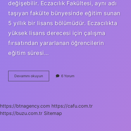
değişebilir. Eczacılık Fakültesi, aynı adı
taşıyan fakülte bünyesinde eğitim sunan
5 yıllık bir lisans bölümüdür. Eczacılıkta
yüksek lisans derecesi için çalışma
fırsatından yararlanan öğrencilerin
eğitim süresi…
Eczacı
Devamını okuyun
6 Yorum
Olmak
Için
Ne
Yapmak
Gerekir
https://btnagency.com
https://cafu.com.tr
https://buzu.com.tr
Sitemap