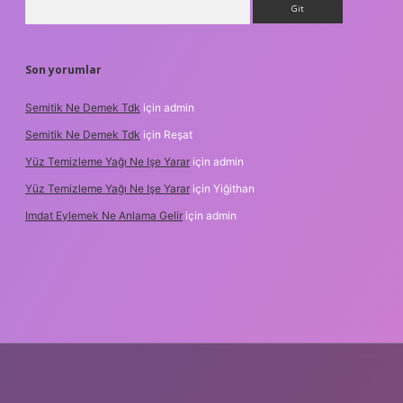
Son yorumlar
Semitik Ne Demek Tdk
için
admin
Semitik Ne Demek Tdk
için
Reşat
Yüz Temizleme Yağı Ne Işe Yarar
için
admin
Yüz Temizleme Yağı Ne Işe Yarar
için
Yiğithan
Imdat Eylemek Ne Anlama Gelir
için
admin
ş