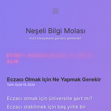
menüyü
Anasayfa
aç
Gizlilik Politikası
Neşeli Bilgi Molası
Yasal Uyarı
Hızlı hikayelerle gününü şenlendir!
Hakkımızda
ETIKET:
ECZACILIK KAÇ TL MAAŞ
ALIR
Eczacı Olmak Için Ne Yapmak Gerekir
Tarih: Eylül 19, 2024
Eczacı olmak için üniversite şart mı?
Eczacı olabilmek için beş yıllık bir