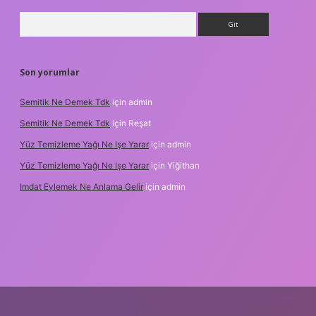
Arama
Son yorumlar
Semitik Ne Demek Tdk
için
admin
Semitik Ne Demek Tdk
için
Reşat
Yüz Temizleme Yağı Ne Işe Yarar
için
admin
Yüz Temizleme Yağı Ne Işe Yarar
için
Yiğithan
Imdat Eylemek Ne Anlama Gelir
için
admin
ilbet giriş