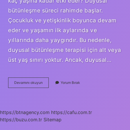
kaç yaşına kadar etki eder? Duyusal
bütünleşme süreci rahimde başlar.
Çocukluk ve yetişkinlik boyunca devam
eder ve yaşamın ilk aylarında ve
yıllarında daha yaygındır. Bu nedenle,
duyusal bütünleşme terapisi için alt veya
üst yaş sınırı yoktur. Ancak, duyusal…
Duyu
Devamını okuyun
Yorum Bırak
Bütünleme
Nedir
Kimlere
Uygulanır
https://btnagency.com
https://cafu.com.tr
https://buzu.com.tr
Sitemap