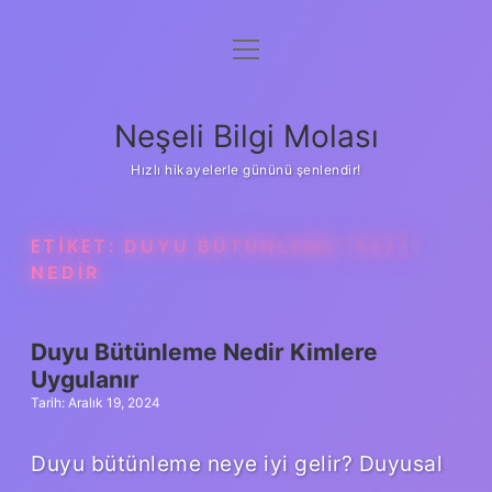
menüyü
Anasayfa
aç
Gizlilik Politikası
Neşeli Bilgi Molası
Yasal Uyarı
Hızlı hikayelerle gününü şenlendir!
Hakkımızda
ETIKET:
DUYU BÜTÜNLEME TESTI
NEDIR
Duyu Bütünleme Nedir Kimlere
Uygulanır
Tarih: Aralık 19, 2024
Duyu bütünleme neye iyi gelir? Duyusal