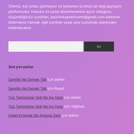
Sitemiz, kar amacı gütmeyen ve tamamen ücretsiz bir bilgi paylaşım
platformudur. Hukuka ve yasal düzenlemelere aykırı olduğunu
düşündüğünüz içerikleri,
backlinkpanelicomtr@gmail.com
adresine
bildirmeniz halinde, ilgili içerikler yasal süre içerisinde sitemizden
kaldırılacaktır.
Arama
Son yorumlar
Semitik Ne Demek Tdk
için
admin
Semitik Ne Demek Tdk
için
Reşat
Yüz Temizleme Yağı Ne Işe Yarar
için
admin
Yüz Temizleme Yağı Ne Işe Yarar
için
Yiğithan
Imdat Eylemek Ne Anlama Gelir
için
admin