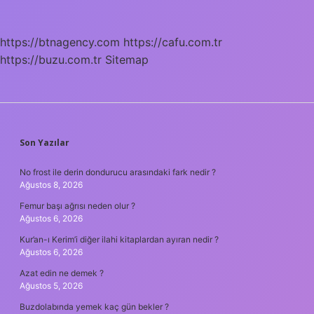
?
https://btnagency.com
https://cafu.com.tr
https://buzu.com.tr
Sitemap
SIDEBAR
Son Yazılar
No frost ile derin dondurucu arasındaki fark nedir ?
Ağustos 8, 2026
Femur başı ağrısı neden olur ?
Ağustos 6, 2026
Kur’an-ı Kerim’i diğer ilahi kitaplardan ayıran nedir ?
Ağustos 6, 2026
Azat edin ne demek ?
Ağustos 5, 2026
Buzdolabında yemek kaç gün bekler ?