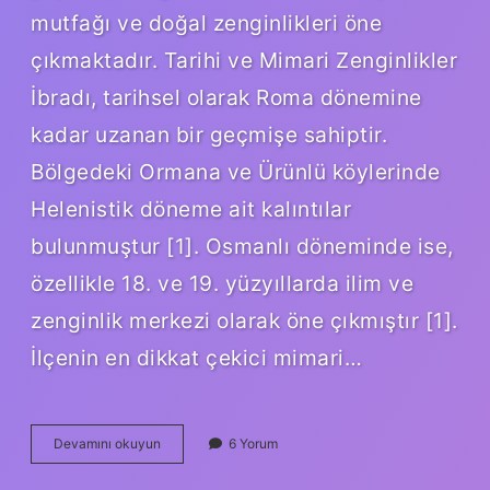
mutfağı ve doğal zenginlikleri öne
çıkmaktadır. Tarihi ve Mimari Zenginlikler
İbradı, tarihsel olarak Roma dönemine
kadar uzanan bir geçmişe sahiptir.
Bölgedeki Ormana ve Ürünlü köylerinde
Helenistik döneme ait kalıntılar
bulunmuştur [1]. Osmanlı döneminde ise,
özellikle 18. ve 19. yüzyıllarda ilim ve
zenginlik merkezi olarak öne çıkmıştır [1].
İlçenin en dikkat çekici mimari…
Ibradının
Devamını okuyun
6 Yorum
Neyi
Meşhur