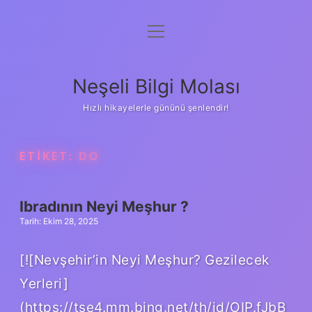
menüyü
Anasayfa
aç
Gizlilik Politikası
Neşeli Bilgi Molası
Yasal Uyarı
Hızlı hikayelerle gününü şenlendir!
Hakkımızda
ETIKET:
DO
Ibradının Neyi Meşhur ?
Tarih: Ekim 28, 2025
[![Nevşehir’in Neyi Meşhur? Gezilecek
Yerleri]
(https://tse4.mm.bing.net/th/id/OIP.fJbB