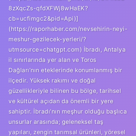
8zXqcZs-qfdXFWj8wHaEK?
cb=ucfimgc2&pid=Api)]
(https://raporhaber.com/nevsehirin-neyi-
meshur-gezilecek-yerleri/?
utmsource=chatgpt.com) İbradı, Antalya
il sınırlarında yer alan ve Toros
Dağları’nın eteklerinde konumlanmış bir
ilçedir. Yüksek rakımı ve doğal
güzellikleriyle bilinen bu bölge, tarihsel
ve kültürel açıdan da önemli bir yere
sahiptir. İbradı’nın meşhur olduğu başlıca
unsurlar arasında; geleneksel taş
yapıları, zengin tarımsal ürünleri, yöresel