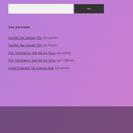
Arama
Son yorumlar
Semitik Ne Demek Tdk
için
admin
Semitik Ne Demek Tdk
için
Reşat
Yüz Temizleme Yağı Ne Işe Yarar
için
admin
Yüz Temizleme Yağı Ne Işe Yarar
için
Yiğithan
Imdat Eylemek Ne Anlama Gelir
için
admin