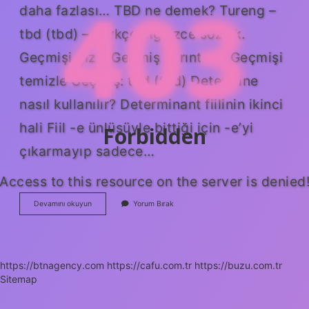
403
daha fazlası… TBD ne demek? Tureng –
tbd (tbd) – Türkçe İngilizce sözlük.
Geçmişi gizle Geçmiş ayrıntıları Geçmişi
temizle Geçmiş: tbd (tbd) Determine
nasıl kullanılır? Determinant fiilinin ikinci
hali Fiil -e ünlüsüyle bittiği için -e’yi
Forbidden
çıkarmayıp sadece…
Access to this resource on the server is denied
Determined
Devamını okuyun
Yorum Bırak
Anlamı
Ne
Demek
https://btnagency.com
https://cafu.com.tr
https://buzu.com.tr
Sitemap