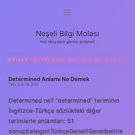
menüyü
Anasayfa
aç
Gizlilik Politikası
Neşeli Bilgi Molası
Yasal Uyarı
Hızlı hikayelerle gününü şenlendir!
Hakkımızda
ETIKET:
DETERMINE EDILMEK NE DEMEK
Determined Anlamı Ne Demek
Tarih: Ekim 19, 2024
Determined ne? “determined” teriminin
İngilizce-Türkçe sözlükteki diğer
terimlerle anlamları: 51
sonuçKategoriTürkçeGenel1Genelbelirle