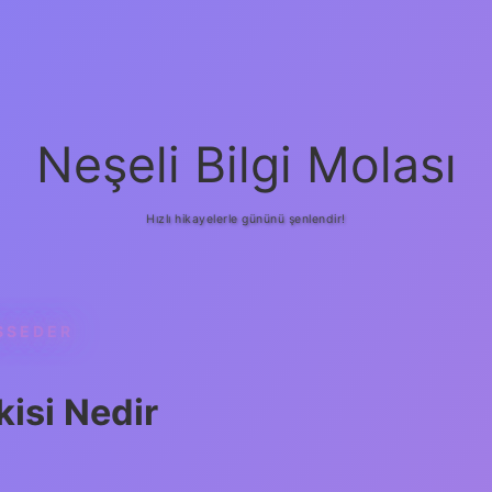
Neşeli Bilgi Molası
Hızlı hikayelerle gününü şenlendir!
SSEDER
isi Nedir