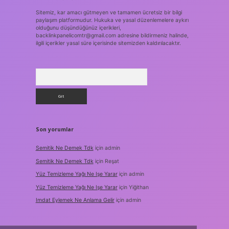
Sitemiz, kar amacı gütmeyen ve tamamen ücretsiz bir bilgi
paylaşım platformudur. Hukuka ve yasal düzenlemelere aykırı
olduğunu düşündüğünüz içerikleri,
backlinkpanelicomtr@gmail.com
adresine bildirmeniz halinde,
ilgili içerikler yasal süre içerisinde sitemizden kaldırılacaktır.
Arama
Son yorumlar
Semitik Ne Demek Tdk
için
admin
Semitik Ne Demek Tdk
için
Reşat
Yüz Temizleme Yağı Ne Işe Yarar
için
admin
Yüz Temizleme Yağı Ne Işe Yarar
için
Yiğithan
Imdat Eylemek Ne Anlama Gelir
için
admin