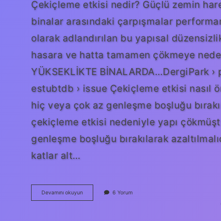
Çekiçleme etkisi nedir? Güçlü zemin harek
binalar arasındaki çarpışmalar performans
olarak adlandırılan bu yapısal düzensizli
hasara ve hatta tamamen çökmeye neden
YÜKSEKLİKTE BİNALARDA…DergiPark › pub
estubtdb › issue Çekiçleme etkisi nasıl ön
hiç veya çok az genleşme boşluğu bırakıl
çekiçleme etkisi nedeniyle yapı çökmüştür
genleşme boşluğu bırakılarak azaltılmalı
katlar alt…
Depremde
Devamını okuyun
6 Yorum
Çekiçleme
Etkisi
Nedir