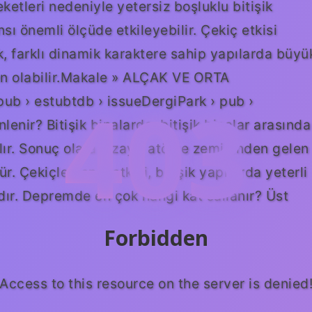
etleri nedeniyle yetersiz boşluklu bitişik
ı önemli ölçüde etkileyebilir. Çekiç etkisi
k, farklı dinamik karaktere sahip yapılarda büyü
 olabilir.Makale » ALÇAK VE ORTA
403
 › estubtdb › issueDergiPark › pub ›
lenir? Bitişik binalarda, bitişik binalar arasında
ır. Sonuç olarak, zayıf atölye zemininden gelen
. Çekiçlemenin etkisi, bitişik yapılarda yeterli
dır. Depremde en çok hangi kat sallanır? Üst
Forbidden
Access to this resource on the server is denied