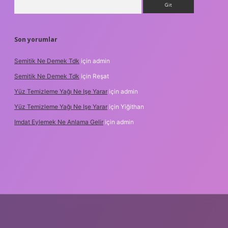
Son yorumlar
Semitik Ne Demek Tdk
için
admin
Semitik Ne Demek Tdk
için
Reşat
Yüz Temizleme Yağı Ne Işe Yarar
için
admin
Yüz Temizleme Yağı Ne Işe Yarar
için
Yiğithan
Imdat Eylemek Ne Anlama Gelir
için
admin
lbet giriş