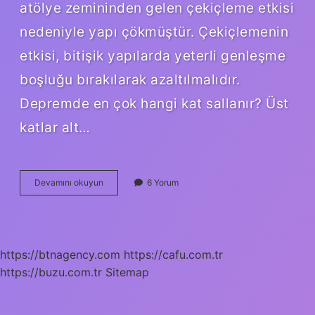
atölye zemininden gelen çekiçleme etkisi
nedeniyle yapı çökmüştür. Çekiçlemenin
etkisi, bitişik yapılarda yeterli genleşme
boşluğu bırakılarak azaltılmalıdır.
Depremde en çok hangi kat sallanır? Üst
katlar alt…
Depremde
Devamını okuyun
6 Yorum
Çekiçleme
Etkisi
Nedir
https://btnagency.com
https://cafu.com.tr
https://buzu.com.tr
Sitemap