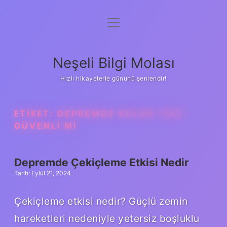
menüyü
Anasayfa
aç
Gizlilik Politikası
Neşeli Bilgi Molası
Yasal Uyarı
Hızlı hikayelerle gününü şenlendir!
Hakkımızda
ETIKET:
DEPREMDE KOLON YANI
GÜVENLI MI
Depremde Çekiçleme Etkisi Nedir
Tarih: Eylül 21, 2024
Çekiçleme etkisi nedir? Güçlü zemin
hareketleri nedeniyle yetersiz boşluklu