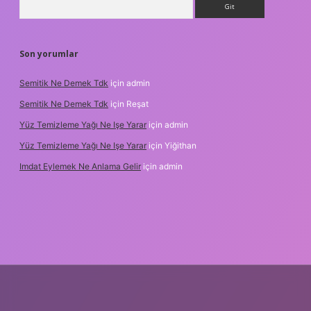
Son yorumlar
Semitik Ne Demek Tdk
için
admin
Semitik Ne Demek Tdk
için
Reşat
Yüz Temizleme Yağı Ne Işe Yarar
için
admin
Yüz Temizleme Yağı Ne Işe Yarar
için
Yiğithan
Imdat Eylemek Ne Anlama Gelir
için
admin
ş