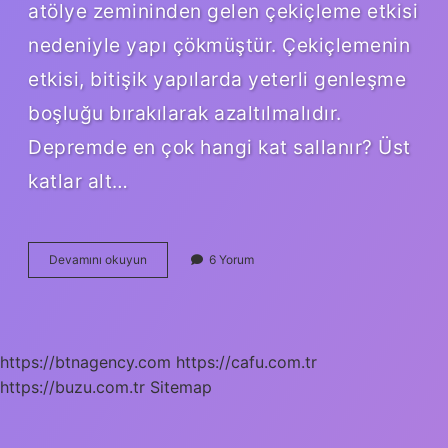
atölye zemininden gelen çekiçleme etkisi
nedeniyle yapı çökmüştür. Çekiçlemenin
etkisi, bitişik yapılarda yeterli genleşme
boşluğu bırakılarak azaltılmalıdır.
Depremde en çok hangi kat sallanır? Üst
katlar alt…
Depremde
Devamını okuyun
6 Yorum
Çekiçleme
Etkisi
Nedir
https://btnagency.com
https://cafu.com.tr
https://buzu.com.tr
Sitemap