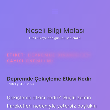
menüyü
Anasayfa
aç
Gizlilik Politikası
Neşeli Bilgi Molası
Yasal Uyarı
Hızlı hikayelerle gününü şenlendir!
Hakkımızda
ETIKET:
DEPREMDE BINANIN KAT
SAYISI ÖNEMLI MI
Depremde Çekiçleme Etkisi Nedir
Tarih: Eylül 21, 2024
Çekiçleme etkisi nedir? Güçlü zemin
hareketleri nedeniyle yetersiz boşluklu