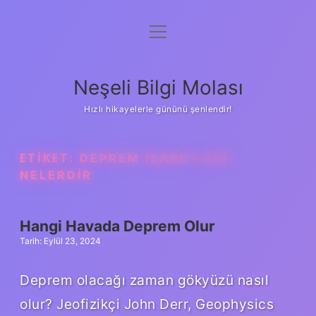
menüyü
Anasayfa
aç
Gizlilik Politikası
Neşeli Bilgi Molası
Yasal Uyarı
Hızlı hikayelerle gününü şenlendir!
Hakkımızda
ETIKET:
DEPREM IŞARETLERI
NELERDIR
Hangi Havada Deprem Olur
Tarih: Eylül 23, 2024
Deprem olacağı zaman gökyüzü nasıl
olur? Jeofizikçi John Derr, Geophysics