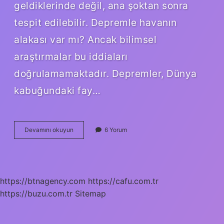
geldiklerinde değil, ana şoktan sonra
tespit edilebilir. Depremle havanın
alakası var mı? Ancak bilimsel
araştırmalar bu iddiaları
doğrulamamaktadır. Depremler, Dünya
kabuğundaki fay…
Hangi
Devamını okuyun
6 Yorum
Havada
Deprem
Olur
https://btnagency.com
https://cafu.com.tr
https://buzu.com.tr
Sitemap