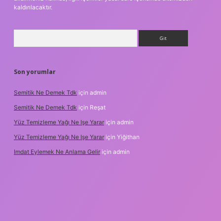
kaldırılacaktır.
Arama
Son yorumlar
Semitik Ne Demek Tdk
için
admin
Semitik Ne Demek Tdk
için
Reşat
Yüz Temizleme Yağı Ne Işe Yarar
için
admin
Yüz Temizleme Yağı Ne Işe Yarar
için
Yiğithan
Imdat Eylemek Ne Anlama Gelir
için
admin