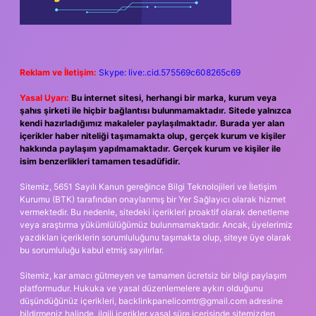
Reklam ve İletişim:
Skype: live:.cid.575569c608265c69
Yasal Uyarı:
Bu internet sitesi, herhangi bir marka, kurum veya
şahıs şirketi ile hiçbir bağlantısı bulunmamaktadır. Sitede yalnızca
kendi hazırladığımız makaleler paylaşılmaktadır. Burada yer alan
içerikler haber niteliği taşımamakta olup, gerçek kurum ve kişiler
hakkında paylaşım yapılmamaktadır. Gerçek kurum ve kişiler ile
isim benzerlikleri tamamen tesadüfidir.
Sitemiz, 5651 Sayılı Kanun gereğince Bilgi Teknolojileri ve İletişim
Kurumu (BTK) tarafından onaylanmış bir Yer Sağlayıcı olarak hizmet
vermektedir. Bu nedenle, sitedeki içerikleri proaktif olarak denetleme
veya araştırma yükümlülüğümüz bulunmamaktadır. Ancak, üyelerimiz
yazdıkları içeriklerin sorumluluğunu taşımakta olup, siteye üye olarak
bu sorumluluğu kabul etmiş sayılırlar.
Sitemiz, kar amacı gütmeyen ve tamamen ücretsiz bir bilgi paylaşım
platformudur. Hukuka ve yasal düzenlemelere aykırı olduğunu
düşündüğünüz içerikleri,
backlinkpanelicomtr@gmail.com
adresine
bildirmeniz halinde, ilgili içerikler yasal süre içerisinde sitemizden