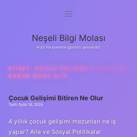
menüyü
Anasayfa
aç
Gizlilik Politikası
Neşeli Bilgi Molası
Yasal Uyarı
Hızlı hikayelerle gününü şenlendir!
Hakkımızda
ETIKET:
ÇOCUK GELIŞIMI 4 YILLIK NE
KADAR MAAŞ ALIR
Çocuk Gelişimi Bitiren Ne Olur
Tarih: Eylül 16, 2024
4 yıllık çocuk gelişimi mezunları ne iş
yapar? Aile ve Sosyal Politikalar